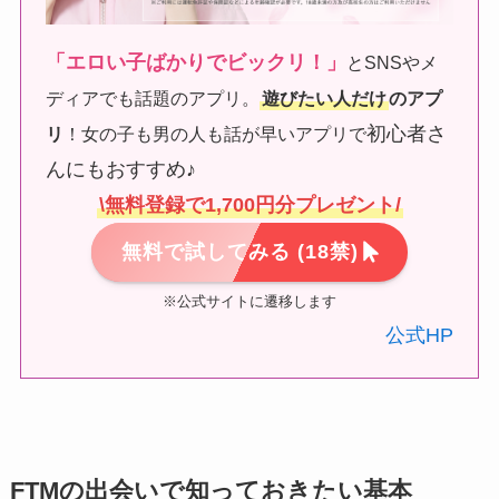
「エロい子ばかりでビックリ！」
とSNSやメ
ディアでも話題のアプリ。
遊びたい人だけ
のアプ
初心者さ
リ
！女の子も男の人も話が早いアプリで
んにもおすすめ♪
\無料登録で1,700円分プレゼント/
無料で試してみる
(18禁)
※公式サイトに遷移します
公式HP
FTMの出会いで知っておきたい基本