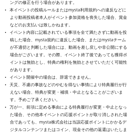
ングの修正を行う場合があります。
本イベントの投稿ルールまたはmysta利用規約への違反などに
より動画投稿者本人がイベント参加資格を喪失した場合、賞金
などのお支払いは致しかねます。
イベント内容に記載されている事項を全て満たさずに動画を投
稿した場合、mysta規約に違反した場合、またはmystaチーム
が不適切と判断した場合には、動画を差し戻しや非公開にする
場合がございます。その際、イベント終了後であっても獲得ポ
イントは無効とし、特典の権利を無効とさせていただく可能性
があります。
イベント開催中の場合は、辞退できません。
天災、不慮の事故などのやむを得ない事情により特典履行が行
えない場合、特典が変更・補填・中止となることがございま
す。予めご了承ください。
万が一、前項に定める事由による特典履行が変更・中止となっ
た場合、その他本イベントの応援ポイントが取り消しされた場
合であっても、mysta株式会社は当該応援ポイントにかかるデ
ジタルコンテンツまたはコイン、現金その他の返還はいたしま