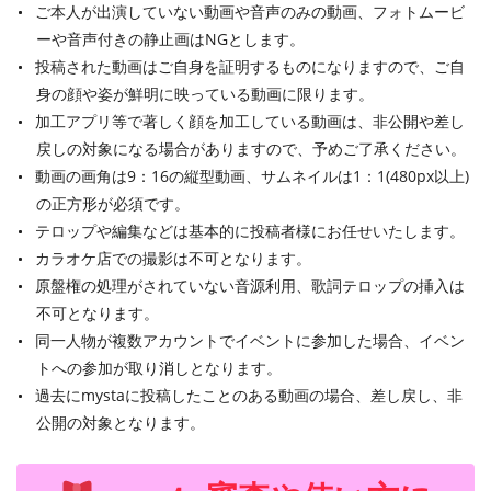
ご本人が出演していない動画や音声のみの動画、フォトムービ
ーや音声付きの静止画はNGとします。
投稿された動画はご自身を証明するものになりますので、ご自
身の顔や姿が鮮明に映っている動画に限ります。
加工アプリ等で著しく顔を加工している動画は、非公開や差し
戻しの対象になる場合がありますので、予めご了承ください。
動画の画角は9：16の縦型動画、サムネイルは1：1(480px以上)
の正方形が必須です。
テロップや編集などは基本的に投稿者様にお任せいたします。
カラオケ店での撮影は不可となります。
原盤権の処理がされていない音源利用、歌詞テロップの挿入は
不可となります。
同一人物が複数アカウントでイベントに参加した場合、イベン
トへの参加が取り消しとなります。
過去にmystaに投稿したことのある動画の場合、差し戻し、非
公開の対象となります。