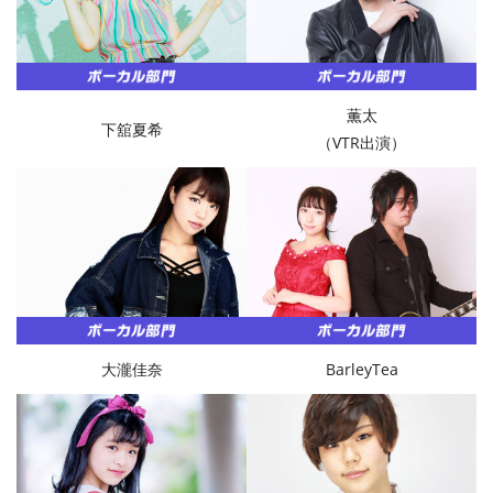
薫太
下舘夏希
（VTR出演）
大瀧佳奈
BarleyTea