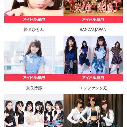
鈴音ひとみ
BANZAI JAPAN
奈良怜那
エレファンク庭