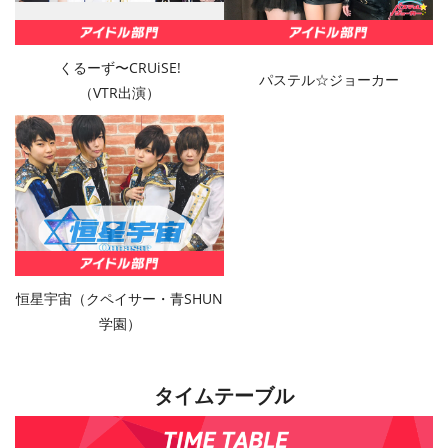
くるーず〜CRUiSE!
パステル☆ジョーカー
（VTR出演）
恒星宇宙（クペイサー・青SHUN
学園）
タイムテーブル