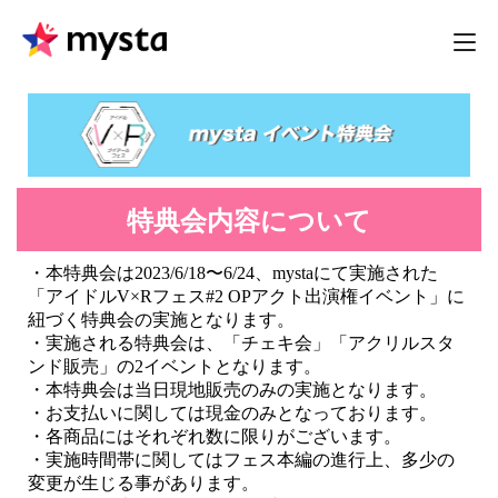
特典会内容について
・本特典会は
2023/6/18〜6/24、mysta
にて実施された
「アイドル
V×R
フェス
#2
OP
アクト出演権イベント
」
に
紐づく特典会の実施となります。
・実施される特典会は、「チェキ会」「アクリルスタ
ンド販売」の
2
イベントとなります。
・本特典会は当日現地販売のみの実施となります。
・お支払いに関しては現金のみとなっております。
・各商品にはそれぞれ数に限りがございます。
・実施時間帯に関してはフェス本編の進行上、多少の
変更が生じる事があります。