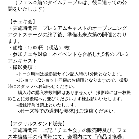
（フェス本編のタイムテーブルは、後日追っての公
開をいたします）
【
チェキ会
】
・実施時間帯：プレミアムキャストのオープンニング
アクトステージの終了後、準備出来次第の開催となり
ます。
・価格：
1,000
円（税込）
/
枚
・参加チェキ対象：本イベントを合格した
5
名のプレミ
アムキャスト
・撮影要項
：
-トーク時間は撮影後サイン記入時の1分間となります。
-1ショット/2ショット同額のお値段となりますので、撮影
時にスタッフへお知らせください。
-購入時の購入枚数制限はありませんが、撮影時には一枚撮
影ごとに最後尾へお並びくださいます様お願いいたします。
-接触行為は禁止といたします。
-ポーズ等での過剰な要求はご遠慮ください。
【
アクリルスタンド販売
】
・実施時間帯：上記「チェキ会」の販売時及び、フェ
ス本編後半
の時間帯にて、
会場内にて「商品引換券」