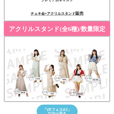
販売
チェキ会+アクリルスタンド
アクリルスタンド(全6種)/数量限定
「VRフェス#2」
TOPぺ戻る