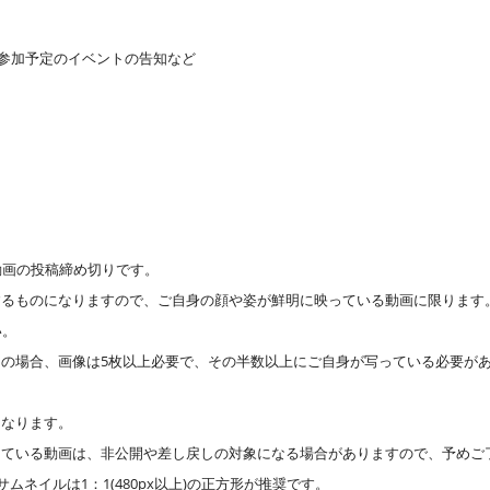
後参加予定のイベントの告知など
動画の投稿締め切りです。
するものになりますので、ご自身の顔や姿が鮮明に映っている動画に限ります
い。
の場合、画像は5枚以上必要で、その半数以上にご自身が写っている必要があ
となります。
している動画は、非公開や差し戻しの対象になる場合がありますので、予めご
ムネイルは1：1(480px以上)の正方形が推奨です。