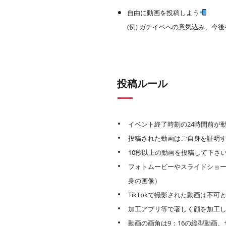
自由に動画を投稿しよう
(例) ガチイベへの意気込み、今
投稿ルール
イベント終了時刻の24時間前が
投稿された動画はご自身を証明
10秒以上の動画を投稿して下さ
フォトムービーやスライドショー
身の画像）
TikTokで撮影された動画は不可
加工アプリ等で著しく顔を加工
動画の画角は9：16の縦型動画、サ