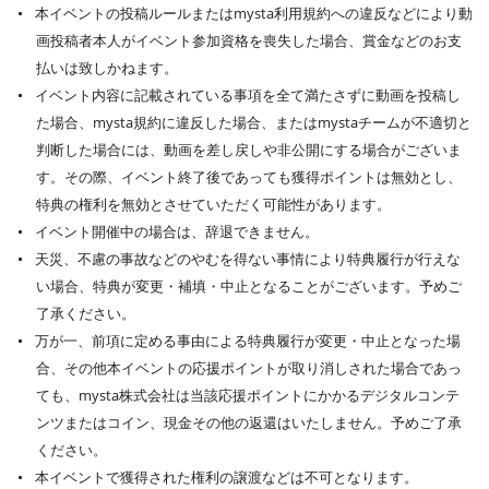
本イベントの投稿ルールまたはmysta利用規約への違反などにより動
画投稿者本人がイベント参加資格を喪失した場合、賞金などのお支
払いは致しかねます。
イベント内容に記載されている事項を全て満たさずに動画を投稿し
た場合、mysta規約に違反した場合、またはmystaチームが不適切と
判断した場合には、動画を差し戻しや非公開にする場合がございま
す。その際、イベント終了後であっても獲得ポイントは無効とし、
特典の権利を無効とさせていただく可能性があります。
イベント開催中の場合は、辞退できません。
天災、不慮の事故などのやむを得ない事情により特典履行が行えな
い場合、特典が変更・補填・中止となることがございます。予めご
了承ください。
万が一、前項に定める事由による特典履行が変更・中止となった場
合、その他本イベントの応援ポイントが取り消しされた場合であっ
ても、mysta株式会社は当該応援ポイントにかかるデジタルコンテ
ンツまたはコイン、現金その他の返還はいたしません。予めご了承
ください。
本イベントで獲得された権利の譲渡などは不可となります。