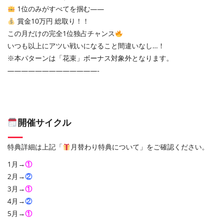
1位のみがすべてを掴む――
賞金10万円 総取り！！
この月だけの完全1位独占チャンス
いつも以上にアツい戦いになること間違いなし…！
※本パターンは「花束」ボーナス対象外となります。
—————————————-
開催サイクル
特典詳細は上記「
月替わり特典について」をご確認ください。
1月→
①
2月→
②
3月→
①
4月→
②
5月→
①