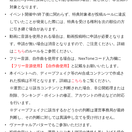
対象となります。
イベント開催中/終了後に関わらず、特典対象者が投稿ルールに違反
していたことが発覚した際には、特典を受ける権利を次の順位の方
に引き継ぐ場合があります。
動画に音源を使用される場合は、動画投稿時に申請が必要となりま
す。申請が無い場合は消音となりますので、ご注意ください。詳細
は
こちら
のルールをご参照ください。
フリー音源、自作曲を使用する場合は、NexToneコード入力欄に
【フリー音源使用】【自作曲使用】
と記載をお願いいたします。
本イベントへの、ディープフェイク等のAI合成コンテンツで作成さ
れた投稿は不可となります。詳細は
こちら
をご覧ください。
※運営により該当コンテンツと判断された場合、非公開処理または
削除、ランキング・ポイントの修正、アカウントの停止などの対応
を行います。
※ディープフェイクに該当するかどうかの判断は運営事務局が最終
判断し、その判断に対しては異議申し立てを受け付けません。
ヴァーチャルアバターでもご参加いただけます。