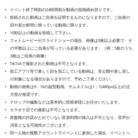
イベント終了時刻の24時間前が動画の投稿締め切りです。
投稿された動画はご自身を証明するものになりますので、ご自身の
顔や姿が鮮明に映っている動画に限ります。
10秒以上の動画を投稿して下さい。
フォトムービーやスライドショーの場合、画像は5枚以上必要で、そ
の半数以上にご自身が写っている必要があります。（例：5枚のうち
3枚はご自身の画像）
TikTokで撮影された動画は不可となります。
加工アプリ等で著しく顔を加工している動画は、非公開や差し戻し
の対象になる場合がありますので、予めご了承ください。
動画の画角は9：16の縦型動画、サムネイルは1：1(480px以上)の正
方形が推奨です。
テロップや編集などは基本的に投稿者様にお任せいたします。
カラオケ店での撮影は不可となります。
原盤権の許諾がとれていない音源利用の挿入は不可となり、音声が
消音となる可能性がございます。
同一人物が複数アカウントでイベントに参加した場合、イベントへ