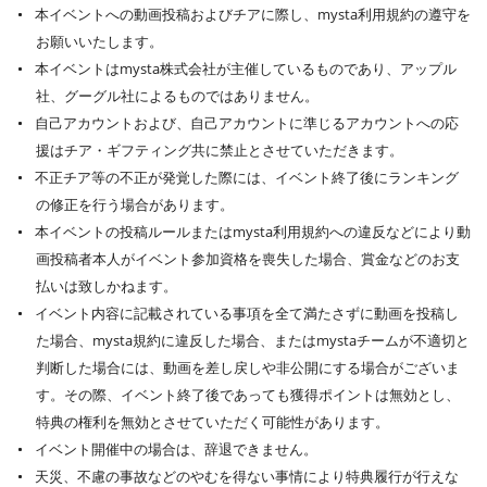
本イベントへの動画投稿およびチアに際し、mysta利用規約の遵守を
お願いいたします。
本イベントはmysta株式会社が主催しているものであり、アップル
社、グーグル社によるものではありません。
自己アカウントおよび、自己アカウントに準じるアカウントへの応
援はチア・ギフティング共に禁止とさせていただきます。
不正チア等の不正が発覚した際には、イベント終了後にランキング
の修正を行う場合があります。
本イベントの投稿ルールまたはmysta利用規約への違反などにより動
画投稿者本人がイベント参加資格を喪失した場合、賞金などのお支
払いは致しかねます。
イベント内容に記載されている事項を全て満たさずに動画を投稿し
た場合、mysta規約に違反した場合、またはmystaチームが不適切と
判断した場合には、動画を差し戻しや非公開にする場合がございま
す。その際、イベント終了後であっても獲得ポイントは無効とし、
特典の権利を無効とさせていただく可能性があります。
イベント開催中の場合は、辞退できません。
天災、不慮の事故などのやむを得ない事情により特典履行が行えな