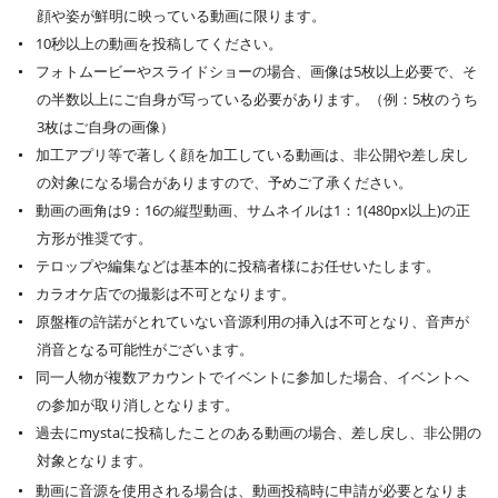
顔や姿が鮮明に映っている動画に限ります。
10秒以上の動画を投稿してください。
フォトムービーやスライドショーの場合、画像は5枚以上必要で、そ
の半数以上にご自身が写っている必要があります。（例：5枚のうち
3枚はご自身の画像）
加工アプリ等で著しく顔を加工している動画は、非公開や差し戻し
の対象になる場合がありますので、予めご了承ください。
動画の画角は9：16の縦型動画、サムネイルは1：1(480px以上)の正
方形が推奨です。
テロップや編集などは基本的に投稿者様にお任せいたします。
カラオケ店での撮影は不可となります。
原盤権の許諾がとれていない音源利用の挿入は不可となり、音声が
消音となる可能性がございます。
同一人物が複数アカウントでイベントに参加した場合、イベントへ
の参加が取り消しとなります。
過去にmystaに投稿したことのある動画の場合、差し戻し、非公開の
対象となります。
動画に音源を使用される場合は、動画投稿時に申請が必要となりま