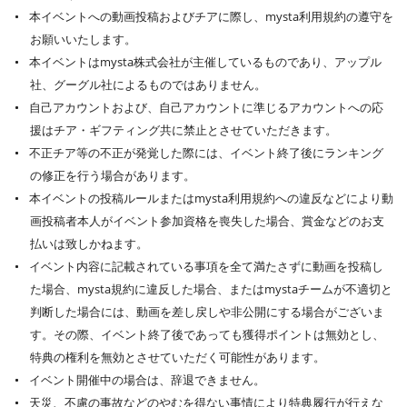
本イベントへの動画投稿およびチアに際し、mysta利用規約の遵守を
お願いいたします。
本イベントはmysta株式会社が主催しているものであり、アップル
社、グーグル社によるものではありません。
自己アカウントおよび、自己アカウントに準じるアカウントへの応
援はチア・ギフティング共に禁止とさせていただきます。
不正チア等の不正が発覚した際には、イベント終了後にランキング
の修正を行う場合があります。
本イベントの投稿ルールまたはmysta利用規約への違反などにより動
画投稿者本人がイベント参加資格を喪失した場合、賞金などのお支
払いは致しかねます。
イベント内容に記載されている事項を全て満たさずに動画を投稿し
た場合、mysta規約に違反した場合、またはmystaチームが不適切と
判断した場合には、動画を差し戻しや非公開にする場合がございま
す。その際、イベント終了後であっても獲得ポイントは無効とし、
特典の権利を無効とさせていただく可能性があります。
イベント開催中の場合は、辞退できません。
天災、不慮の事故などのやむを得ない事情により特典履行が行えな