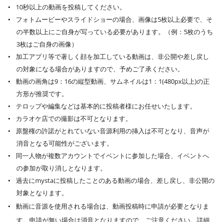
10秒以上の動画を投稿してください。
フォトムービーやスライドショーの場合、画像は5枚以上必要で、そ
の半数以上にご自身が写っている必要があります。（例：5枚のうち
3枚はご自身の画像）
加工アプリ等で著しく顔を加工している動画は、非公開や差し戻し
の対象になる場合がありますので、予めご了承ください。
動画の画角は9：16の縦型動画、サムネイルは1：1(480px以上)の正
方形が推奨です。
テロップや編集などは基本的に投稿者様にお任せいたします。
カラオケ店での撮影は不可となります。
原盤権の許諾がとれていない音源利用の挿入は不可となり、音声が
消音となる可能性がございます。
同一人物が複数アカウントでイベントに参加した場合、イベントへ
の参加が取り消しとなります。
過去にmystaに投稿したことのある動画の場合、差し戻し、非公開の
対象となります。
動画に音源を使用される場合は、動画投稿時に申請が必要となりま
す。申請が無い場合は消音となりますので、ご注意ください。詳細