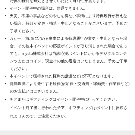
特典の権利を無効とさせていただく可能性があります。
イベント開催中の場合は、辞退できません。
天災、不慮の事故などのやむを得ない事情により特典履行が行えな
い場合、特典が変更・補填・中止となることがございます。予めご
了承ください。
万が一、前項に定める事由による特典履行が変更・中止となった場
合、その他本イベントの応援ポイントが取り消しされた場合であっ
ても、mysta株式会社は当該応援ポイントにかかるデジタルコンテ
ンツまたはコイン、現金その他の返還はいたしません。予めご了承
ください。
本イベントで獲得された権利の譲渡などは不可となります。
特典獲得により発生する経費(宿泊費・交通費・稼働費・作業費など)
のお支払いはございません。
チアまたはギフティングはイベント開催中に行ってください。
イベント終了後に行われたチア、ギフティングはポイントに反映さ
れませんので、ご注意ください。