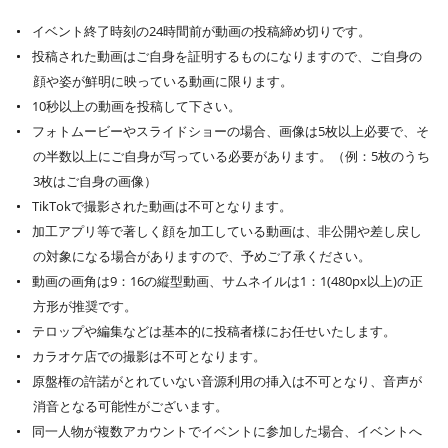
イベント終了時刻の24時間前が動画の投稿締め切りです。
投稿された動画はご自身を証明するものになりますので、ご自身の
顔や姿が鮮明に映っている動画に限ります。
10秒以上の動画を投稿して下さい。
フォトムービーやスライドショーの場合、画像は5枚以上必要で、そ
の半数以上にご自身が写っている必要があります。（例：5枚のうち
3枚はご自身の画像）
TikTokで撮影された動画は不可となります。
加工アプリ等で著しく顔を加工している動画は、非公開や差し戻し
の対象になる場合がありますので、予めご了承ください。
動画の画角は9：16の縦型動画、サムネイルは1：1(480px以上)の正
方形が推奨です。
テロップや編集などは基本的に投稿者様にお任せいたします。
カラオケ店での撮影は不可となります。
原盤権の許諾がとれていない音源利用の挿入は不可となり、音声が
消音となる可能性がございます。
同一人物が複数アカウントでイベントに参加した場合、イベントへ