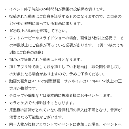
イベント終了時刻の24時間前が動画の投稿締め切りです。
投稿された動画はご自身を証明するものになりますので、ご自身の
顔や姿が鮮明に映っている動画に限ります。
10秒以上の動画を投稿して下さい。
フォトムービーやスライドショーの場合、画像は5枚以上必要で、そ
の半数以上にご自身が写っている必要があります。（例：5枚のうち
3枚はご自身の画像）
TikTokで撮影された動画は不可となります。
加工アプリ等で著しく顔を加工している動画は、非公開や差し戻し
の対象になる場合がありますので、予めご了承ください。
動画の画角は9：16の縦型動画、サムネイルは1：1(480px以上)の正
方形が推奨です。
テロップや編集などは基本的に投稿者様にお任せいたします。
カラオケ店での撮影は不可となります。
原盤権の許諾がとれていない音源利用の挿入は不可となり、音声が
消音となる可能性がございます。
同一人物が複数アカウントでイベントに参加した場合、イベントへ