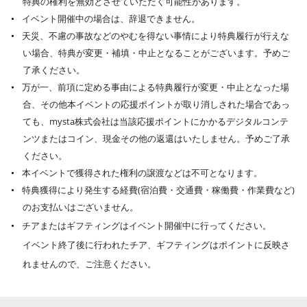
特典の権利を無効とさせていただく可能性があります。
イベント開催中の場合は、辞退できません。
天災、不慮の事故などのやむを得ない事情により特典履行が行えな
い場合、特典が変更・補填・中止となることがございます。予めご
了承ください。
万が一、前項に定める事由による特典履行が変更・中止となった場
合、その他本イベントの応援ポイントが取り消しされた場合であっ
ても、mysta株式会社は当該応援ポイントにかかるデジタルコンテ
ンツまたはコイン、現金その他の返還はいたしません。予めご了承
ください。
本イベントで獲得された権利の譲渡などは不可となります。
特典獲得により発生する経費(宿泊費・交通費・稼働費・作業費など)
のお支払いはございません。
チアまたはギフティングはイベント開催中に行ってください。
イベント終了後に行われたチア、ギフティングはポイントに反映さ
れませんので、ご注意ください。