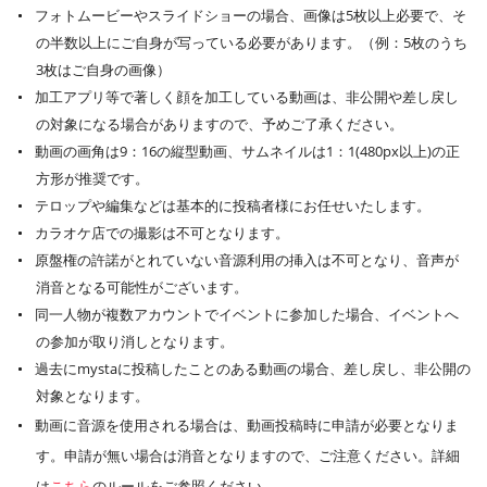
フォトムービーやスライドショーの場合、画像は5枚以上必要で、そ
の半数以上にご自身が写っている必要があります。（例：5枚のうち
3枚はご自身の画像）
加工アプリ等で著しく顔を加工している動画は、非公開や差し戻し
の対象になる場合がありますので、予めご了承ください。
動画の画角は9：16の縦型動画、サムネイルは1：1(480px以上)の正
方形が推奨です。
テロップや編集などは基本的に投稿者様にお任せいたします。
カラオケ店での撮影は不可となります。
原盤権の許諾がとれていない音源利用の挿入は不可となり、音声が
消音となる可能性がございます。
同一人物が複数アカウントでイベントに参加した場合、イベントへ
の参加が取り消しとなります。
過去にmystaに投稿したことのある動画の場合、差し戻し、非公開の
対象となります。
動画に音源を使用される場合は、動画投稿時に申請が必要となりま
す。申請が無い場合は消音となりますので、ご注意ください。詳細
は
こちら
のルールをご参照ください。