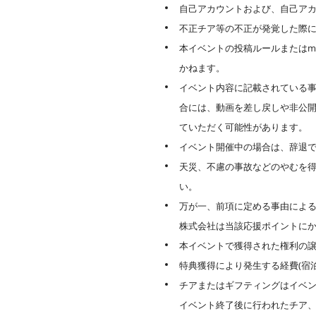
自己アカウントおよび、自己ア
不正チア等の不正が発覚した際
本イベントの投稿ルールまたはm
かねます。
イベント内容に記載されている事
合には、動画を差し戻しや非公
ていただく可能性があります。
イベント開催中の場合は、辞退
天災、不慮の事故などのやむを
い。
万が一、前項に定める事由による
株式会社は当該応援ポイントに
本イベントで獲得された権利の
特典獲得により発生する経費(宿
チアまたはギフティングはイベ
イベント終了後に行われたチア