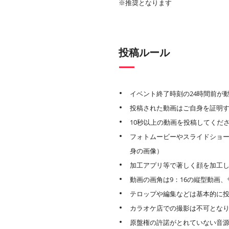
※推奨となります
投稿ルール
イベント終了時刻の24時間前が
投稿された動画はご自身を証明
10秒以上の動画を投稿してくだ
フォトムービーやスライドショー
身の画像）
加工アプリ等で著しく顔を加工
動画の画角は9：16の縦型動画、サ
テロップや編集などは基本的に
カラオケ店での撮影は不可とな
原盤権の許諾がとれていない音