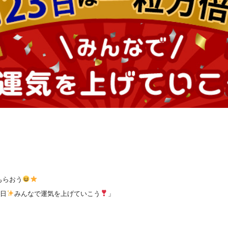
もらおう
倍日
みんなで運気を上げていこう
」