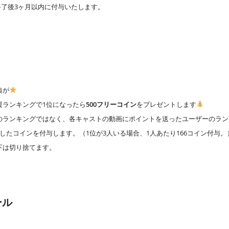
終了後3ヶ月以内に付与いたします。
典が
援ランキングで1位になったら
500フリーコイン
をプレゼントします
のランキングではなく、各キャストの動画にポイントを送ったユーザーのラン
したコインを付与します。（1位が3人いる場合、1人あたり166コイン付与。
下は切り捨てます。
ール