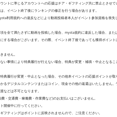
カウントに準じるアカウントへの応援はチア・ギフティング共に禁止とさせて
には、イベント終了後にランキングの修正を行う場合があります。
ysta利用規約への違反などにより動画投稿者本人がイベント参加資格を喪失
項を全て満たさずに動画を投稿した場合、mysta規約に違反した場合、または
開にする場合がございます。その際、イベント終了後であっても獲得ポイント
できません。
得ない事情により特典履行が行えない場合、特典が変更・補填・中止となるこ
特典履行が変更・中止となった場合、その他本イベントの応援ポイントが取り消
かかるデジタルコンテンツまたはコイン、現金その他の返還はいたしません。
譲渡などは不可となります。
泊費・交通費・稼働費・作業費など)のお支払いはございません。
ント開催中に行ってください。
、ギフティングはポイントに反映されませんので、ご注意ください。