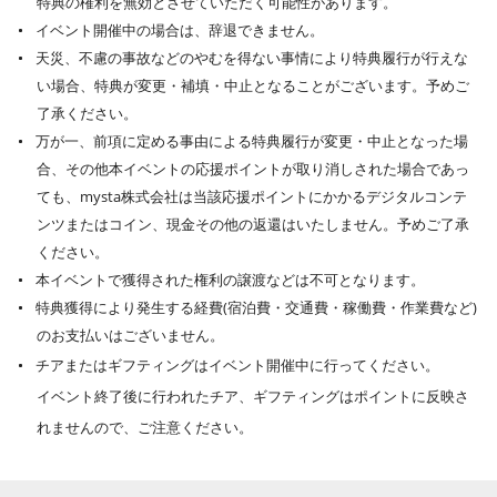
特典の権利を無効とさせていただく可能性があります。
イベント開催中の場合は、辞退できません。
天災、不慮の事故などのやむを得ない事情により特典履行が行えな
い場合、特典が変更・補填・中止となることがございます。予めご
了承ください。
万が一、前項に定める事由による特典履行が変更・中止となった場
合、その他本イベントの応援ポイントが取り消しされた場合であっ
ても、mysta株式会社は当該応援ポイントにかかるデジタルコンテ
ンツまたはコイン、現金その他の返還はいたしません。予めご了承
ください。
本イベントで獲得された権利の譲渡などは不可となります。
特典獲得により発生する経費(宿泊費・交通費・稼働費・作業費など)
のお支払いはございません。
チアまたはギフティングはイベント開催中に行ってください。
イベント終了後に行われたチア、ギフティングはポイントに反映さ
れませんので、ご注意ください。