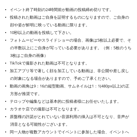
イベント終了時刻の24時間前が動画の投稿締め切りです。
投稿された動画はご自身を証明するものになりますので、ご自身の
顔や姿が鮮明に映っている動画に限ります。
10秒以上の動画を投稿して下さい。
フォトムービーやスライドショーの場合、画像は5枚以上必要で、そ
の半数以上にご自身が写っている必要があります。（例：5枚のうち
3枚はご自身の画像）
TikTokで撮影された動画は不可となります。
加工アプリ等で著しく顔を加工している動画は、非公開や差し戻し
の対象になる場合がありますので、予めご了承ください。
動画の画角は9：16の縦型動画、サムネイルは1：1(480px以上)の正
方形が推奨です。
テロップや編集などは基本的に投稿者様にお任せいたします。
カラオケ店での撮影は不可となります。
原盤権の許諾がとれていない音源利用の挿入は不可となり、音声が
消音となる可能性がございます。
同一人物が複数アカウントでイベントに参加した場合、イベントへ