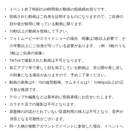
イベント終了時刻の24時間前が動画の投稿締め切りです。
投稿された動画はご自身を証明するものになりますので、ご自身の
顔や姿が鮮明に映っている動画に限ります。
10秒以上の動画を投稿して下さい。
フォトムービーやスライドショーの場合、画像は5枚以上必要で、そ
の半数以上にご自身が写っている必要があります。（例：5枚のうち
3枚はご自身の画像）
TikTokで撮影された動画は不可となります。
加工アプリ等で著しく顔を加工している動画は、非公開や差し戻し
の対象になる場合がありますので、予めご了承ください。
動画の画角は9：16の縦型動画、サムネイルは1：1(480px以上)の正
方形が推奨です。
テロップや編集などは基本的に投稿者様にお任せいたします。
カラオケ店での撮影は不可となります。
原盤権の許諾がとれていない音源利用の挿入は不可となり、音声が
消音となる可能性がございます。
同一人物が複数アカウントでイベントに参加した場合、イベントへ