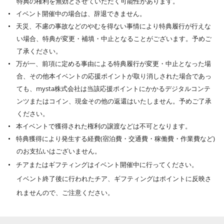
特典の権利を無効とさせていただく可能性があります。
イベント開催中の場合は、辞退できません。
天災、不慮の事故などのやむを得ない事情により特典履行が行えな
い場合、特典が変更・補填・中止となることがございます。予めご
了承ください。
万が一、前項に定める事由による特典履行が変更・中止となった場
合、その他本イベントの応援ポイントが取り消しされた場合であっ
ても、mysta株式会社は当該応援ポイントにかかるデジタルコンテ
ンツまたはコイン、現金その他の返還はいたしません。予めご了承
ください。
本イベントで獲得された権利の譲渡などは不可となります。
特典獲得により発生する経費(宿泊費・交通費・稼働費・作業費など)
のお支払いはございません。
チアまたはギフティングはイベント開催中に行ってください。
イベント終了後に行われたチア、ギフティングはポイントに反映さ
れませんので、ご注意ください。