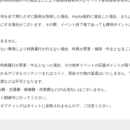
ysta利用規約への違反などにより動画投稿者本人がイベント参加資格を喪失
項を全て満たさずに動画を投稿した場合、mysta規約に違反した場合、または
開にする場合がございます。その際、イベント終了後であっても獲得ポイント
できません。
得ない事情により特典履行が行えない場合、特典が変更・補填・中止となるこ
特典履行が変更・中止となった場合、その他本イベントの応援ポイントが取り消
かかるデジタルコンテンツまたはコイン、現金その他の返還はいたしません。
譲渡などは不可となります。
泊費・交通費・稼働費・作業費など)のお支払いはございません。
ント開催中に行ってください。
、ギフティングはポイントに反映されませんので、ご注意ください。