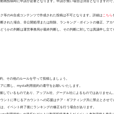
、動画投稿時に申請が必要となります。申請が無い場合は消音となりますので
ク等のAI合成コンテンツで作成された投稿は不可となります。詳細は
こちら
判断された場合、非公開処理または削除、ランキング・ポイントの修正、アカ
かどうかの判断は運営事務局が最終判断し、その判断に対しては異議申し立て
用規約、その他のルールを守って投稿しましょう。
アに際し、mysta利用規約の遵守をお願いいたします。
が主催しているものであり、アップル社、グーグル社によるものではありません
カウントに準じるアカウントへの応援はチア・ギフティング共に禁止とさせて
には、イベント終了後にランキングの修正を行う場合があります。