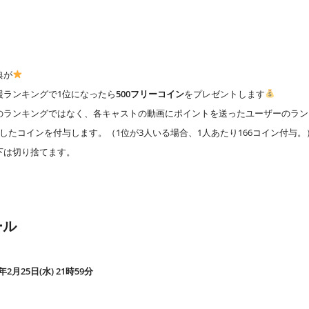
典が
援ランキングで1位になったら
500フリーコイン
をプレゼントします
のランキングではなく、各キャストの動画にポイントを送ったユーザーのラン
したコインを付与します。（1位が3人いる場合、1人あたり166コイン付与。
下は切り捨てます。
ール
6年2月25日(水) 21時59分