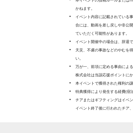
本イベントの投稿ルールまたはm
かねます。
イベント内容に記載されている事
合には、動画を差し戻しや非公
ていただく可能性があります。
イベント開催中の場合は、辞退
天災、不慮の事故などのやむを
い。
万が一、前項に定める事由による
株式会社は当該応援ポイントに
本イベントで獲得された権利の
特典獲得により発生する経費(宿
チアまたはギフティングはイベ
イベント終了後に行われたチア