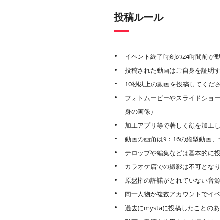
投稿ルール
イベント終了時刻の24時間前が
投稿された動画はご自身を証明
10秒以上の動画を投稿してくだ
フォトムービーやスライドショー
身の画像）
加工アプリ等で著しく顔を加工
動画の画角は9：16の縦型動画、サ
テロップや編集などは基本的に
カラオケ店での撮影は不可とな
原盤権の許諾がとれていない音
同一人物が複数アカウントでイ
過去にmystaに投稿したこと