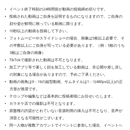
イベント終了時刻の24時間前が動画の投稿締め切りです。
投稿された動画はご自身を証明するものになりますので、ご自身の
顔や姿が鮮明に映っている動画に限ります。
10秒以上の動画を投稿して下さい。
フォトムービーやスライドショーの場合、画像は5枚以上必要で、そ
の半数以上にご自身が写っている必要があります。（例：5枚のうち
3枚はご自身の画像）
TikTokで撮影された動画は不可となります。
加工アプリ等で著しく顔を加工している動画は、非公開や差し戻し
の対象になる場合がありますので、予めご了承ください。
動画の画角は9：16の縦型動画、サムネイルは1：1(480px以上)の正
方形が推奨です。
テロップや編集などは基本的に投稿者様にお任せいたします。
カラオケ店での撮影は不可となります。
原盤権の許諾がとれていない音源利用の挿入は不可となり、音声が
消音となる可能性がございます。
同一人物が複数アカウントでイベントに参加した場合、イベントへ