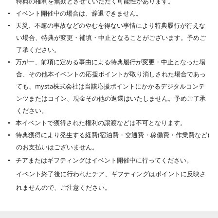
特典の権利を無効とさせていただく可能性があります。
イベント開催中の場合は、辞退できません。
天災、不慮の事故などのやむを得ない事情により特典履行が行えな
い場合、特典が変更・補填・中止となることがございます。予めご
了承ください。
万が一、前項に定める事由による特典履行が変更・中止となった場
合、その他本イベントの応援ポイントが取り消しされた場合であっ
ても、mysta株式会社は当該応援ポイントにかかるデジタルコンテ
ンツまたはコイン、現金その他の返還はいたしません。予めご了承
ください。
本イベントで獲得された権利の譲渡などは不可となります。
特典獲得により発生する経費(宿泊費・交通費・稼働費・作業費など)
のお支払いはございません。
チアまたはギフティングはイベント開催中に行ってください。
イベント終了後に行われたチア、ギフティングはポイントに反映さ
れませんので、ご注意ください。