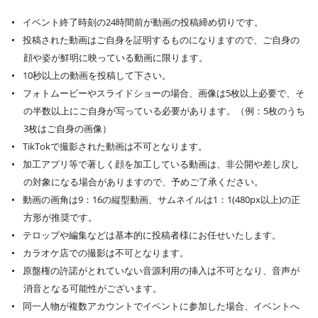
イベント終了時刻の24時間前が動画の投稿締め切りです。
投稿された動画はご自身を証明するものになりますので、ご自身の
顔や姿が鮮明に映っている動画に限ります。
10秒以上の動画を投稿して下さい。
フォトムービーやスライドショーの場合、画像は5枚以上必要で、そ
の半数以上にご自身が写っている必要があります。（例：5枚のうち
3枚はご自身の画像）
TikTokで撮影された動画は不可となります。
加工アプリ等で著しく顔を加工している動画は、非公開や差し戻し
の対象になる場合がありますので、予めご了承ください。
動画の画角は9：16の縦型動画、サムネイルは1：1(480px以上)の正
方形が推奨です。
テロップや編集などは基本的に投稿者様にお任せいたします。
カラオケ店での撮影は不可となります。
原盤権の許諾がとれていない音源利用の挿入は不可となり、音声が
消音となる可能性がございます。
同一人物が複数アカウントでイベントに参加した場合、イベントへ