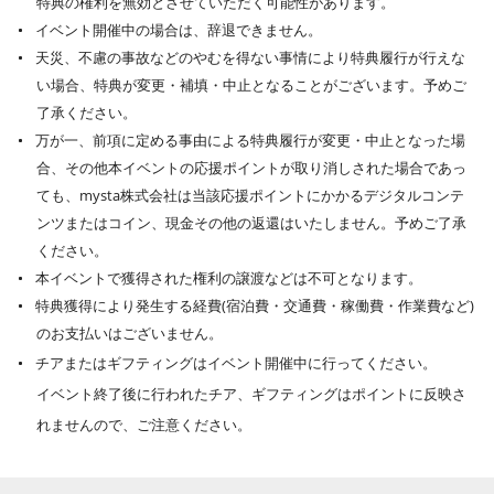
特典の権利を無効とさせていただく可能性があります。
イベント開催中の場合は、辞退できません。
天災、不慮の事故などのやむを得ない事情により特典履行が行えな
い場合、特典が変更・補填・中止となることがございます。予めご
了承ください。
万が一、前項に定める事由による特典履行が変更・中止となった場
合、その他本イベントの応援ポイントが取り消しされた場合であっ
ても、mysta株式会社は当該応援ポイントにかかるデジタルコンテ
ンツまたはコイン、現金その他の返還はいたしません。予めご了承
ください。
本イベントで獲得された権利の譲渡などは不可となります。
特典獲得により発生する経費(宿泊費・交通費・稼働費・作業費など)
のお支払いはございません。
チアまたはギフティングはイベント開催中に行ってください。
イベント終了後に行われたチア、ギフティングはポイントに反映さ
れませんので、ご注意ください。