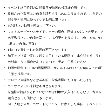
イベント終了時刻の24時間前が動画の投稿締め切りです。
投稿された動画はご自身を証明するものになりますので、ご自身の
顔や姿が鮮明に映っている動画に限ります。
10秒以上の動画を投稿して下さい。
フォトムービーやスライドショーの場合、画像は5枚以上必要で、そ
の半数以上にご自身が写っている必要があります。（例：5枚のうち
3枚はご自身の画像）
TikTokで撮影された動画は不可となります。
加工アプリ等で著しく顔を加工している動画は、非公開や差し戻し
の対象になる場合がありますので、予めご了承ください。
動画の画角は9：16の縦型動画、サムネイルは1：1(480px以上)の正
方形が推奨です。
テロップや編集などは基本的に投稿者様にお任せいたします。
カラオケ店での撮影は不可となります。
原盤権の許諾がとれていない音源利用の挿入は不可となり、音声が
消音となる可能性がございます。
同一人物が複数アカウントでイベントに参加した場合、イベントへ