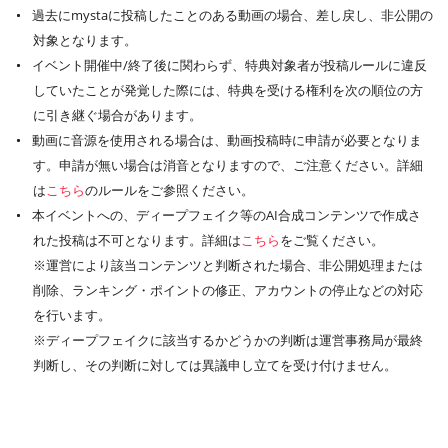
過去にmystaに投稿したことのある動画の場合、差し戻し、非公開の
対象となります。
イベント開催中/終了後に関わらず、特典対象者が投稿ルールに違反
していたことが発覚した際には、特典を受ける権利を次の順位の方
に引き継ぐ場合があります。
動画に音源を使用される場合は、動画投稿時に申請が必要となりま
す。申請が無い場合は消音となりますので、ご注意ください。詳細
は
こちら
のルールをご参照ください。
本イベントへの、ディープフェイク等のAI合成コンテンツで作成さ
れた投稿は不可となります。詳細は
こちら
をご覧ください。
※運営により該当コンテンツと判断された場合、非公開処理または
削除、ランキング・ポイントの修正、アカウントの停止などの対応
を行います。
※ディープフェイクに該当するかどうかの判断は運営事務局が最終
判断し、その判断に対しては異議申し立てを受け付けません。