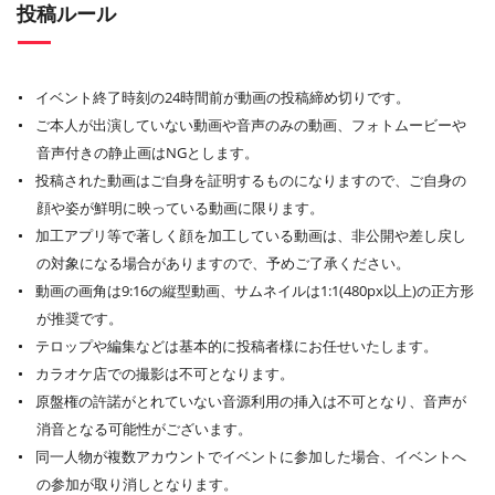
投稿ルール
イベント終了時刻の24時間前が動画の投稿締め切りです。
ご本人が出演していない動画や音声のみの動画、フォトムービーや
音声付きの静止画はNGとします。
投稿された動画はご自身を証明するものになりますので、ご自身の
顔や姿が鮮明に映っている動画に限ります。
加工アプリ等で著しく顔を加工している動画は、非公開や差し戻し
の対象になる場合がありますので、予めご了承ください。
動画の画角は9:16の縦型動画、サムネイルは1:1(480px以上)の正方形
が推奨です。
テロップや編集などは基本的に投稿者様にお任せいたします。
カラオケ店での撮影は不可となります。
原盤権の許諾がとれていない音源利用の挿入は不可となり、音声が
消音となる可能性がございます。
同一人物が複数アカウントでイベントに参加した場合、イベントへ
の参加が取り消しとなります。