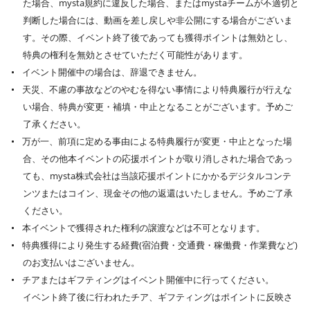
た場合、mysta規約に違反した場合、またはmystaチームが不適切と
判断した場合には、動画を差し戻しや非公開にする場合がございま
す。その際、イベント終了後であっても獲得ポイントは無効とし、
特典の権利を無効とさせていただく可能性があります。
イベント開催中の場合は、辞退できません。
天災、不慮の事故などのやむを得ない事情により特典履行が行えな
い場合、特典が変更・補填・中止となることがございます。予めご
了承ください。
万が一、前項に定める事由による特典履行が変更・中止となった場
合、その他本イベントの応援ポイントが取り消しされた場合であっ
ても、mysta株式会社は当該応援ポイントにかかるデジタルコンテ
ンツまたはコイン、現金その他の返還はいたしません。予めご了承
ください。
本イベントで獲得された権利の譲渡などは不可となります。
特典獲得により発生する経費(宿泊費・交通費・稼働費・作業費など)
のお支払いはございません。
チアまたはギフティングはイベント開催中に行ってください。
イベント終了後に行われたチア、ギフティングはポイントに反映さ