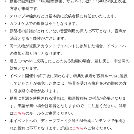
動画の画角は9：16の縦型動画、サムネイルは1：1(480px以上)の正
方形が推奨です。
テロップや編集などは基本的に投稿者様にお任せいたします。
カラオケ店での撮影は不可となります。
原盤権の許諾がとれていない音源利用の挿入は不可となり、音声が
消音となる可能性がございます。
同一人物が複数アカウントでイベントに参加した場合、イベントへ
の参加が取り消しとなります。
過去にmystaに投稿したことのある動画の場合、差し戻し、非公開の
対象となります。
イベント開催中/終了後に関わらず、特典対象者が投稿ルールに違反
していたことが発覚した際には、特典を受ける権利を次の順位の方
に引き継ぐ場合があります。
動画に音源を使用される場合は、動画投稿時に申請が必要となりま
す。申請が無い場合は消音となりますので、ご注意ください。詳細
は
こちら
のルールをご参照ください。
本イベントへの、ディープフェイク等のAI合成コンテンツで作成さ
れた投稿は不可となります。詳細は
こちら
をご覧ください。