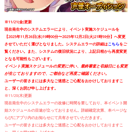
※11/21(金)更新
現在発生中のシステムエラーにより、イベント実施スケジュールを
【2025年11月26日(水)19時00分〜2025年12月2日(火)21時59分】へ変更
させていただく運びとなりました。システムエラーの詳細は
こちら
をご
覧ください。また、システムの復旧状況により、上記日程から再度変更
となる可能性もございます。
イベント実施スケジュールの変更に伴い、最終審査と収録日にも変更
が生じておりますので、ご都合など再度ご確認ください。
ユーザーの皆さまには多大なご迷惑とご心配をおかけしておりますこ
と、深くお詫び申し上げます。
※11/20(木)更新
現在発生中のシステムエラーの改修に時間を要しており、本イベント開
始スケジュールの目途が立っておりません。詳細確定次第、本ページな
らびにアプリ内のお知らせにて共有させていただきます。
ユーザーの皆さまには多大なご迷惑とご心配をおかけしておりますこ