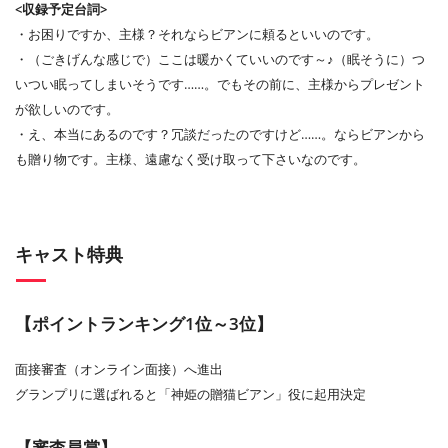
<収録予定台詞>
・お困りですか、主様？それならビアンに頼るといいのです。
・（ごきげんな感じで）ここは暖かくていいのです～♪（眠そうに）つ
いつい眠ってしまいそうです……。でもその前に、主様からプレゼント
が欲しいのです。
・え、本当にあるのです？冗談だったのですけど……。ならビアンから
も贈り物です。主様、遠慮なく受け取って下さいなのです。
キャスト特典
【ポイントランキング1位～3位】
面接審査（オンライン面接）へ進出
グランプリに選ばれると「神姫の贈猫ビアン」役に起用決定
【審査員賞】