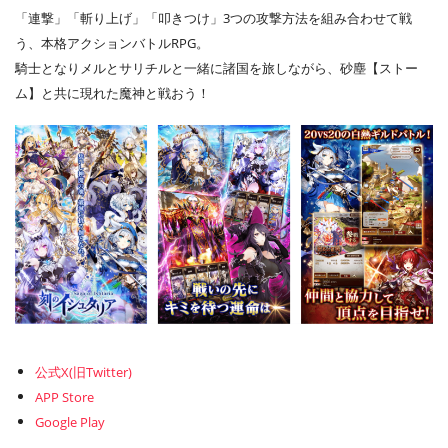
「連撃」「斬り上げ」「叩きつけ」3つの攻撃方法を組み合わせて戦
う、本格アクションバトルRPG。
騎士となりメルとサリチルと一緒に諸国を旅しながら、砂塵【ストー
ム】と共に現れた魔神と戦おう！
公式X(旧Twitter)
APP Store
Google Play