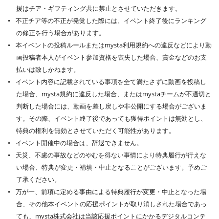
援はチア・ギフティング共に禁止とさせていただきます。
不正チア等の不正が発覚した際には、イベント終了後にランキング
の修正を行う場合があります。
本イベントの投稿ルールまたはmysta利用規約への違反などにより動
画投稿者本人がイベント参加資格を喪失した場合、賞金などのお支
払いは致しかねます。
イベント内容に記載されている事項を全て満たさずに動画を投稿し
た場合、mysta規約に違反した場合、またはmystaチームが不適切と
判断した場合には、動画を差し戻しや非公開にする場合がございま
す。その際、イベント終了後であっても獲得ポイントは無効とし、
特典の権利を無効とさせていただく可能性があります。
イベント開催中の場合は、辞退できません。
天災、不慮の事故などのやむを得ない事情により特典履行が行えな
い場合、特典が変更・補填・中止となることがございます。予めご
了承ください。
万が一、前項に定める事由による特典履行が変更・中止となった場
合、その他本イベントの応援ポイントが取り消しされた場合であっ
ても、mysta株式会社は当該応援ポイントにかかるデジタルコンテ