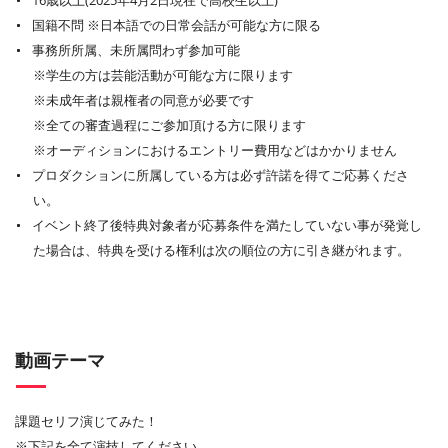
16歳以上(2025年4⽉2⽇現在で⾼校⽣以上)
国籍不問 ※⽇本語での⽇常会話が可能な⽅に限る
事務所所属、未所属問わず参加可能
※学⽣の⽅は芸能活動が可能な⽅に限ります
※未成年者は親権者の同意が必要です
※全ての審査過程にご参加頂ける⽅に限ります
※オーディションにおけるエントリー費⽤などはかかりません
プロダクションに所属している方は必ず許諾を得てご応募くださ
い。
イベント終了後特典対象者が応募条件を満たしていない事が発覚し
た場合は、特典を受ける権利は次の順位の方に引き継がれます。
動画テーマ
課題セリフ演じてみた！
※下記を全て演技してください