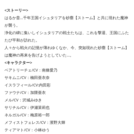
<ストーリー>
はるか昔…千年王国イシュタリアを砂塵【ストーム】と共に現れた魔神
が襲う。
浄化の碑に集いしイシュタリアの戦士たちは、これを撃退、王国にふた
たび平和が訪れた。
人々から戦火の記憶が薄れゆくなか、今、突如現れた砂塵【ストーム】
は魔神の再来を告げようとしていた…。
<キャラクター>
ベアトリーチェ/CV：南條愛乃
サキムニ/CV：楠田亜衣奈
イスラフィール/CV:内田彩
ファウナ/CV：加隈亜衣
メル/CV：沢城みゆき
サリチル/CV：伊瀬茉莉也
ネルガル/CV：梅原裕一郎
メフィストフェレス/CV：濱野大輝
ティアマト/CV：小林ゆう