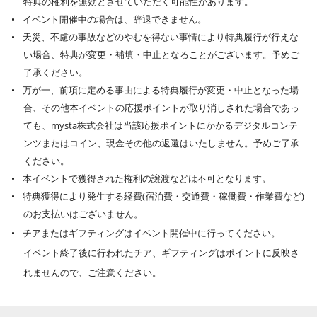
特典の権利を無効とさせていただく可能性があります。
イベント開催中の場合は、辞退できません。
天災、不慮の事故などのやむを得ない事情により特典履行が行えな
い場合、特典が変更・補填・中止となることがございます。予めご
了承ください。
万が一、前項に定める事由による特典履行が変更・中止となった場
合、その他本イベントの応援ポイントが取り消しされた場合であっ
ても、mysta株式会社は当該応援ポイントにかかるデジタルコンテ
ンツまたはコイン、現金その他の返還はいたしません。予めご了承
ください。
本イベントで獲得された権利の譲渡などは不可となります。
特典獲得により発生する経費(宿泊費・交通費・稼働費・作業費など)
のお支払いはございません。
チアまたはギフティングはイベント開催中に行ってください。
イベント終了後に行われたチア、ギフティングはポイントに反映さ
れませんので、ご注意ください。