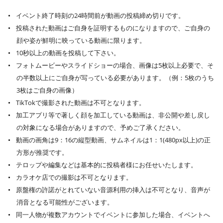
イベント終了時刻の24時間前が動画の投稿締め切りです。
投稿された動画はご自身を証明するものになりますので、ご自身の
顔や姿が鮮明に映っている動画に限ります。
10秒以上の動画を投稿して下さい。
フォトムービーやスライドショーの場合、画像は5枚以上必要で、そ
の半数以上にご自身が写っている必要があります。（例：5枚のうち
3枚はご自身の画像）
TikTokで撮影された動画は不可となります。
加工アプリ等で著しく顔を加工している動画は、非公開や差し戻し
の対象になる場合がありますので、予めご了承ください。
動画の画角は9：16の縦型動画、サムネイルは1：1(480px以上)の正
方形が推奨です。
テロップや編集などは基本的に投稿者様にお任せいたします。
カラオケ店での撮影は不可となります。
原盤権の許諾がとれていない音源利用の挿入は不可となり、音声が
消音となる可能性がございます。
同一人物が複数アカウントでイベントに参加した場合、イベントへ