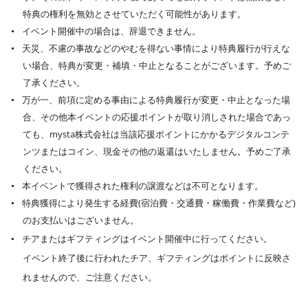
特典の権利を無効とさせていただく可能性があります。
イベント開催中の場合は、辞退できません。
天災、不慮の事故などのやむを得ない事情により特典履行が行えな
い場合、特典が変更・補填・中止となることがございます。予めご
了承ください。
万が一、前項に定める事由による特典履行が変更・中止となった場
合、その他本イベントの応援ポイントが取り消しされた場合であっ
ても、mysta株式会社は当該応援ポイントにかかるデジタルコンテ
ンツまたはコイン、現金その他の返還はいたしません。予めご了承
ください。
本イベントで獲得された権利の譲渡などは不可となります。
特典獲得により発生する経費(宿泊費・交通費・稼働費・作業費など)
のお支払いはございません。
チアまたはギフティングはイベント開催中に行ってください。
イベント終了後に行われたチア、ギフティングはポイントに反映さ
れませんので、ご注意ください。