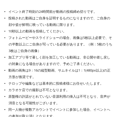
イベント終了時刻の24時間前が動画の投稿締め切りです。
投稿された動画はご自身を証明するものになりますので、ご自身の
顔や姿が鮮明に映っている動画に限ります。
10秒以上の動画を投稿してください。
フォトムービーやスライドショーの場合、画像は5枚以上必要で、そ
の半数以上にご自身が写っている必要があります。（例：5枚のうち
3枚はご自身の画像）
加工アプリ等で著しく顔を加工している動画は、非公開や差し戻し
の対象になる場合がありますので、予めご了承ください。
動画の画角は9：16の縦型動画、サムネイルは1：1(480px以上)の正
方形が推奨です。
テロップや編集などは基本的に投稿者様にお任せいたします。
カラオケ店での撮影は不可となります。
原盤権の許諾がとれていない音源利用の挿入は不可となり、音声が
消音となる可能性がございます。
同一人物が複数アカウントでイベントに参加した場合、イベントへ
の参加が取り消しとなります。