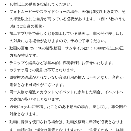
10秒以上の動画を投稿してください。
フォトムービーやスライドショーの場合、画像は5枚以上必要で、そ
の半数以上にご自身が写っている必要があります。（例：5枚のうち
3枚はご自身の画像）
加工アプリ等で著しく顔を加工している動画は、非公開や差し戻し
の対象になる場合がありますので、予めご了承ください。
動画の画角は9：16の縦型動画、サムネイルは1：1(480px以上)の正
方形が推奨です。
テロップや編集などは基本的に投稿者様にお任せいたします。
カラオケ店での撮影は不可となります。
原盤権の許諾がとれていない音源利用の挿入は不可となり、音声が
消音となる可能性がございます。
同一人物が複数アカウントでイベントに参加した場合、イベントへ
の参加が取り消しとなります。
過去にmystaに投稿したことのある動画の場合、差し戻し、非公開の
対象となります。
動画に音源を使用される場合は、動画投稿時に申請が必要となりま
す。申請が無い場合は消音となりますので、ご注意ください。詳細