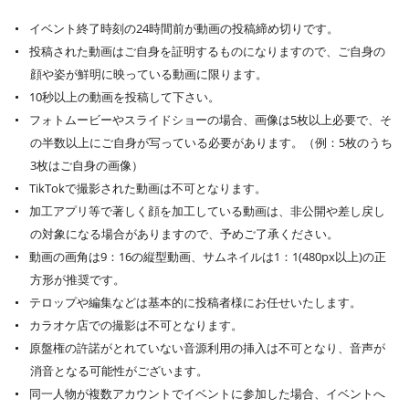
イベント終了時刻の24時間前が動画の投稿締め切りです。
投稿された動画はご自身を証明するものになりますので、ご自身の
顔や姿が鮮明に映っている動画に限ります。
10秒以上の動画を投稿して下さい。
フォトムービーやスライドショーの場合、画像は5枚以上必要で、そ
の半数以上にご自身が写っている必要があります。（例：5枚のうち
3枚はご自身の画像）
TikTokで撮影された動画は不可となります。
加工アプリ等で著しく顔を加工している動画は、非公開や差し戻し
の対象になる場合がありますので、予めご了承ください。
動画の画角は9：16の縦型動画、サムネイルは1：1(480px以上)の正
方形が推奨です。
テロップや編集などは基本的に投稿者様にお任せいたします。
カラオケ店での撮影は不可となります。
原盤権の許諾がとれていない音源利用の挿入は不可となり、音声が
消音となる可能性がございます。
同一人物が複数アカウントでイベントに参加した場合、イベントへ