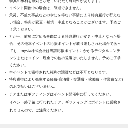
特典の権利を無効とさせていただく可能性があります。
イベント開催中の場合は、辞退できません。
天災、不慮の事故などのやむを得ない事情により特典履行が行えな
い場合、特典が変更・補填・中止となることがございます。予めご
了承ください。
万が一、前項に定める事由による特典履行が変更・中止となった場
合、その他本イベントの応援ポイントが取り消しされた場合であっ
ても、mysta株式会社は当該応援ポイントにかかるデジタルコンテ
ンツまたはコイン、現金その他の返還はいたしません。予めご了承
ください。
本イベントで獲得された権利の譲渡などは不可となります。
特典獲得により発生する経費(宿泊費・交通費・稼働費・作業費など)
のお支払いはございません。
チアまたはギフティングはイベント開催中に行ってください。
イベント終了後に行われたチア、ギフティングはポイントに反映さ
れませんので、ご注意ください。