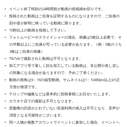
イベント終了時刻の24時間前が動画の投稿締め切りです。
投稿された動画はご自身を証明するものになりますので、ご自身の
顔や姿が鮮明に映っている動画に限ります。
10秒以上の動画を投稿して下さい。
フォトムービーやスライドショーの場合、画像は5枚以上必要で、そ
の半数以上にご自身が写っている必要があります。（例：5枚のうち
3枚はご自身の画像）
TikTokで撮影された動画は不可となります。
加工アプリ等で著しく顔を加工している動画は、非公開や差し戻し
の対象になる場合がありますので、予めご了承ください。
動画の画角は9：16の縦型動画、サムネイルは1：1(480px以上)の正
方形が推奨です。
テロップや編集などは基本的に投稿者様にお任せいたします。
カラオケ店での撮影は不可となります。
原盤権の許諾がとれていない音源利用の挿入は不可となり、音声が
消音となる可能性がございます。
同一人物が複数アカウントでイベントに参加した場合、イベントへ