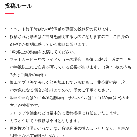
投稿ルール
イベント終了時刻の24時間前が動画の投稿締め切りです。
投稿された動画はご自身を証明するものになりますので、ご自身の
顔や姿が鮮明に映っている動画に限ります。
10秒以上の動画を投稿してください。
フォトムービーやスライドショーの場合、画像は5枚以上必要で、そ
の半数以上にご自身が写っている必要があります。（例：5枚のうち
3枚はご自身の画像）
加工アプリ等で著しく顔を加工している動画は、非公開や差し戻し
の対象になる場合がありますので、予めご了承ください。
動画の画角は9：16の縦型動画、サムネイルは1：1(480px以上)の正
方形が推奨です。
テロップや編集などは基本的に投稿者様にお任せいたします。
カラオケ店での撮影は不可となります。
原盤権の許諾がとれていない音源利用の挿入は不可となり、音声が
消音となる可能性がございます。