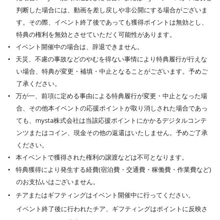
判断した場合には、動画を差し戻しや非公開にする場合がございま
す。その際、イベント終了後であっても獲得ポイントは無効とし、
特典の権利を無効とさせていただく可能性があります。
イベント開催中の場合は、辞退できません。
天災、不慮の事故などのやむを得ない事情により特典履行が行えな
い場合、特典が変更・補填・中止となることがございます。予めご
了承ください。
万が一、前項に定める事由による特典履行が変更・中止となった場
合、その他本イベントの応援ポイントが取り消しされた場合であっ
ても、mysta株式会社は当該応援ポイントにかかるデジタルコンテ
ンツまたはコイン、現金その他の返還はいたしません。予めご了承
ください。
本イベントで獲得された権利の譲渡などは不可となります。
特典獲得により発生する経費(宿泊費・交通費・稼働費・作業費など)
のお支払いはございません。
チアまたはギフティングはイベント開催中に行ってください。
イベント終了後に行われたチア、ギフティングはポイントに反映さ