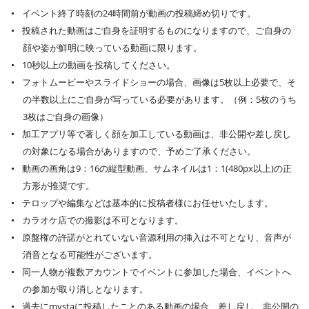
イベント終了時刻の24時間前が動画の投稿締め切りです。
投稿された動画はご自身を証明するものになりますので、ご自身の
顔や姿が鮮明に映っている動画に限ります。
10秒以上の動画を投稿してください。
フォトムービーやスライドショーの場合、画像は5枚以上必要で、そ
の半数以上にご自身が写っている必要があります。（例：5枚のうち
3枚はご自身の画像）
加工アプリ等で著しく顔を加工している動画は、非公開や差し戻し
の対象になる場合がありますので、予めご了承ください。
動画の画角は9：16の縦型動画、サムネイルは1：1(480px以上)の正
方形が推奨です。
テロップや編集などは基本的に投稿者様にお任せいたします。
カラオケ店での撮影は不可となります。
原盤権の許諾がとれていない音源利用の挿入は不可となり、音声が
消音となる可能性がございます。
同一人物が複数アカウントでイベントに参加した場合、イベントへ
の参加が取り消しとなります。
過去にmystaに投稿したことのある動画の場合、差し戻し、非公開の