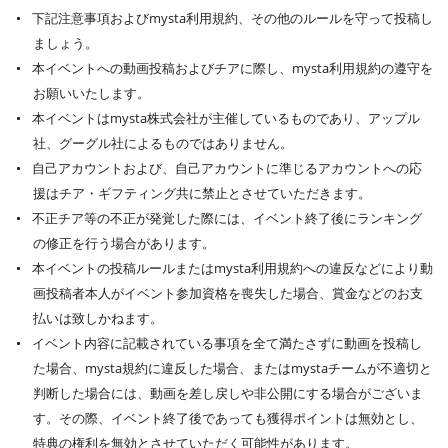
下記注意事項およびmysta利用規約、その他のルールを守って投稿し
ましょう。
本イベントへの動画投稿およびチアに際し、mysta利用規約の遵守を
お願いいたします。
本イベントはmysta株式会社が主催しているものであり、アップル
社、グーグル社によるものではありません。
自己アカウントおよび、自己アカウントに準じるアカウントへの応
援はチア・ギフティング共に禁止とさせていただきます。
不正チア等の不正が発覚した際には、イベント終了後にランキング
の修正を行う場合があります。
本イベントの投稿ルールまたはmysta利用規約への違反などにより動
画投稿者本人がイベント参加資格を喪失した場合、賞金などのお支
払いは致しかねます。
イベント内容に記載されている事項を全て満たさずに動画を投稿し
た場合、mysta規約に違反した場合、またはmystaチームが不適切と
判断した場合には、動画を差し戻しや非公開にする場合がございま
す。その際、イベント終了後であっても獲得ポイントは無効とし、
特典の権利を無効とさせていただく可能性があります。