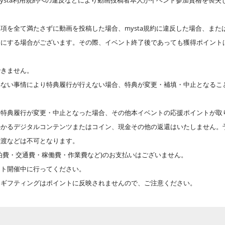
ysta利用規約への違反などにより動画投稿者本人がイベント参加資格を喪失
項を全て満たさずに動画を投稿した場合、mysta規約に違反した場合、または
開にする場合がございます。その際、イベント終了後であっても獲得ポイント
できません。
得ない事情により特典履行が行えない場合、特典が変更・補填・中止となるこ
特典履行が変更・中止となった場合、その他本イベントの応援ポイントが取り消
かかるデジタルコンテンツまたはコイン、現金その他の返還はいたしません。
譲渡などは不可となります。
泊費・交通費・稼働費・作業費など)のお支払いはございません。
ント開催中に行ってください。
、ギフティングはポイントに反映されませんので、ご注意ください。