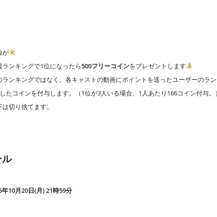
典が
援ランキングで1位になったら
500フリーコイン
をプレゼントします
のランキングではなく、各キャストの動画にポイントを送ったユーザーのラン
したコインを付与します。（1位が3人いる場合、1人あたり166コイン付与。
下は切り捨てます。
ール
25年10月20日(月) 21時59分