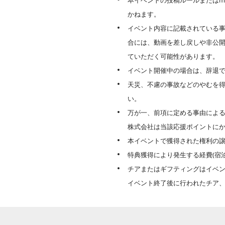
本イベントの投稿ルールまたはm
かねます。
イベント内容に記載されている事
合には、動画を差し戻しや非公
ていただく可能性があります。
イベント開催中の場合は、辞退
天災、不慮の事故などのやむを
い。
万が一、前項に定める事由による
株式会社は当該応援ポイントに
本イベントで獲得された権利の
特典獲得により発生する経費(宿
チアまたはギフティングはイベ
イベント終了後に行われたチア