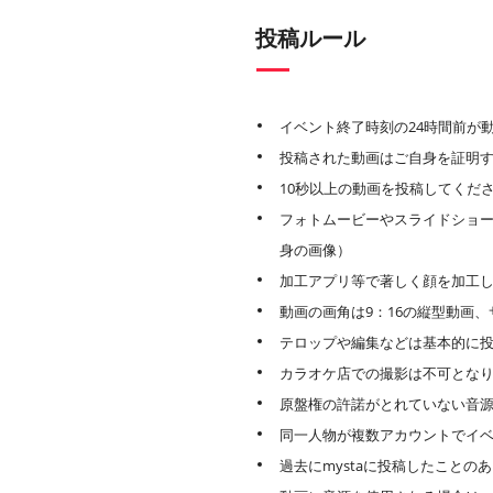
投稿ルール
イベント終了時刻の24時間前が
投稿された動画はご自身を証明
10秒以上の動画を投稿してくだ
フォトムービーやスライドショー
身の画像）
加工アプリ等で著しく顔を加工
動画の画角は9：16の縦型動画、サ
テロップや編集などは基本的に
カラオケ店での撮影は不可とな
原盤権の許諾がとれていない音
同一人物が複数アカウントでイ
過去にmystaに投稿したこと