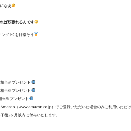
のになあ
れれば頑張れるんです
キング1位を目指そう
0円 相当※プレゼント
0円 相当※プレゼント
円 相当※プレゼント
mazon（www.amazon.co.jp）でご登録いただいた場合のみご利用いただ
終了後2ヶ月以内に付与いたします。