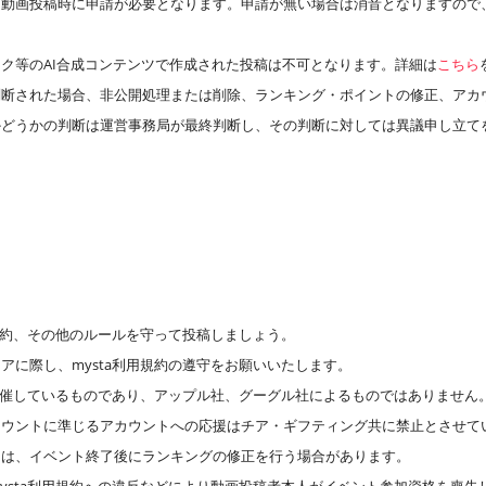
、動画投稿時に申請が必要となります。申請が無い場合は消音となりますので
ク等のAI合成コンテンツで作成された投稿は不可となります。詳細は
こちら
判断された場合、非公開処理または削除、ランキング・ポイントの修正、アカ
かどうかの判断は運営事務局が最終判断し、その判断に対しては異議申し立て
用規約、その他のルールを守って投稿しましょう。
アに際し、mysta利用規約の遵守をお願いいたします。
が主催しているものであり、アップル社、グーグル社によるものではありません
カウントに準じるアカウントへの応援はチア・ギフティング共に禁止とさせて
には、イベント終了後にランキングの修正を行う場合があります。