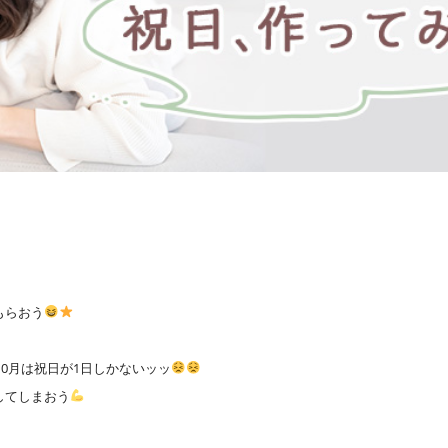
もらおう
」
10月は祝日が1日しかないッッ
してしまおう