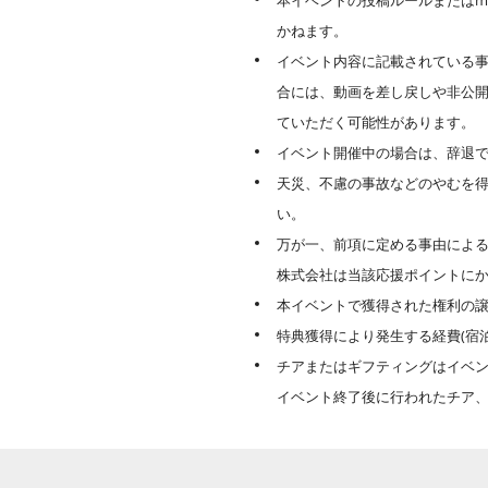
本イベントの投稿ルールまたはm
かねます。
イベント内容に記載されている事
合には、動画を差し戻しや非公
ていただく可能性があります。
イベント開催中の場合は、辞退
天災、不慮の事故などのやむを
い。
万が一、前項に定める事由による
株式会社は当該応援ポイントに
本イベントで獲得された権利の
特典獲得により発生する経費(宿
チアまたはギフティングはイベ
イベント終了後に行われたチア