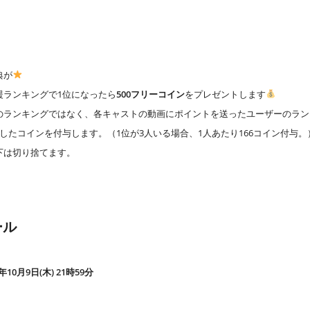
典が
援ランキングで1位になったら
500フリーコイン
をプレゼントします
のランキングではなく、各キャストの動画にポイントを送ったユーザーのラン
したコインを付与します。（1位が3人いる場合、1人あたり166コイン付与。
下は切り捨てます。
ール
5年10月9日(木) 21時59分