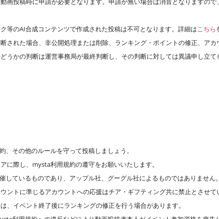
、動画投稿時に申請が必要となります。申請が無い場合は消音となりますので
ク等のAI合成コンテンツで作成された投稿は不可となります。詳細は
こちら
判断された場合、非公開処理または削除、ランキング・ポイントの修正、アカ
かどうかの判断は運営事務局が最終判断し、その判断に対しては異議申し立て
用規約、その他のルールを守って投稿しましょう。
アに際し、mysta利用規約の遵守をお願いいたします。
が主催しているものであり、アップル社、グーグル社によるものではありません
カウントに準じるアカウントへの応援はチア・ギフティング共に禁止とさせて
には、イベント終了後にランキングの修正を行う場合があります。