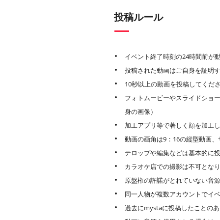
投稿ルール
イベント終了時刻の24時間前が
投稿された動画はご自身を証明
10秒以上の動画を投稿してくだ
フォトムービーやスライドショー
身の画像）
加工アプリ等で著しく顔を加工
動画の画角は9：16の縦型動画、サ
テロップや編集などは基本的に
カラオケ店での撮影は不可とな
原盤権の許諾がとれていない音
同一人物が複数アカウントでイ
過去にmystaに投稿したこと