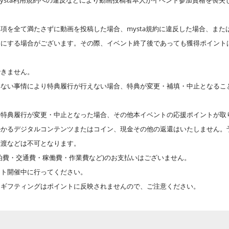
ysta利用規約への違反などにより動画投稿者本人がイベント参加資格を喪失
項を全て満たさずに動画を投稿した場合、mysta規約に違反した場合、または
開にする場合がございます。その際、イベント終了後であっても獲得ポイント
できません。
得ない事情により特典履行が行えない場合、特典が変更・補填・中止となるこ
特典履行が変更・中止となった場合、その他本イベントの応援ポイントが取り消
かかるデジタルコンテンツまたはコイン、現金その他の返還はいたしません。
譲渡などは不可となります。
泊費・交通費・稼働費・作業費など)のお支払いはございません。
ント開催中に行ってください。
、ギフティングはポイントに反映されませんので、ご注意ください。