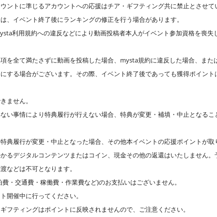
カウントに準じるアカウントへの応援はチア・ギフティング共に禁止とさせて
には、イベント終了後にランキングの修正を行う場合があります。
ysta利用規約への違反などにより動画投稿者本人がイベント参加資格を喪失
項を全て満たさずに動画を投稿した場合、mysta規約に違反した場合、または
開にする場合がございます。その際、イベント終了後であっても獲得ポイント
できません。
得ない事情により特典履行が行えない場合、特典が変更・補填・中止となるこ
特典履行が変更・中止となった場合、その他本イベントの応援ポイントが取り消
かかるデジタルコンテンツまたはコイン、現金その他の返還はいたしません。
譲渡などは不可となります。
泊費・交通費・稼働費・作業費など)のお支払いはございません。
ント開催中に行ってください。
、ギフティングはポイントに反映されませんので、ご注意ください。