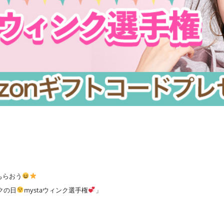
もらおう
クの日
mystaウィンク選手権
」