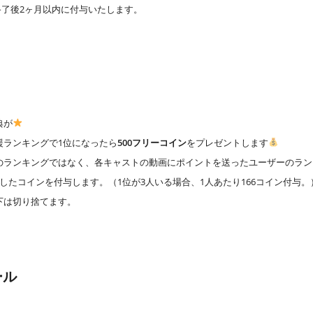
終了後2ヶ月以内に付与いたします。
典が
援ランキングで1位になったら
500フリーコイン
をプレゼントします
のランキングではなく、各キャストの動画にポイントを送ったユーザーのラン
したコインを付与します。（1位が3人いる場合、1人あたり166コイン付与。
下は切り捨てます。
ール