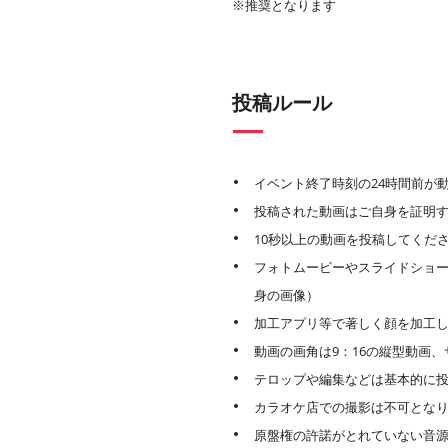
※推奨となります
投稿ルール
イベント終了時刻の24時間前が
投稿された動画はご自身を証明
10秒以上の動画を投稿してくだ
フォトムービーやスライドショー
身の画像）
加工アプリ等で著しく顔を加工
動画の画角は9：16の縦型動画、サ
テロップや編集などは基本的に
カラオケ店での撮影は不可とな
原盤権の許諾がとれていない音