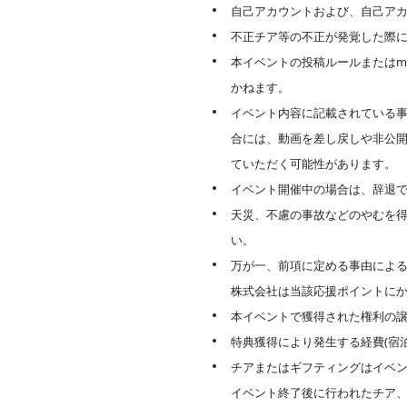
自己アカウントおよび、自己ア
不正チア等の不正が発覚した際
本イベントの投稿ルールまたはm
かねます。
イベント内容に記載されている事
合には、動画を差し戻しや非公
ていただく可能性があります。
イベント開催中の場合は、辞退
天災、不慮の事故などのやむを
い。
万が一、前項に定める事由による
株式会社は当該応援ポイントに
本イベントで獲得された権利の
特典獲得により発生する経費(宿
チアまたはギフティングはイベ
イベント終了後に行われたチア