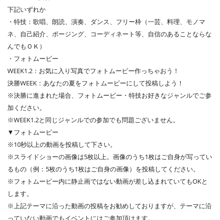
下記いずれか
・特技：歌唱、朗読、演奏、ダンス、フリー枠（一芸、料理、モノマ
ネ、自己紹介、ポージング、コーディネート等、自信のあることならな
んでもＯＫ）
・フォトムービー
WEEK1.2：お気に入り写真でフォトムービー作っちゃおう！
決勝WEEK：あなたの夏をフォトムービーにして投稿しよう！
※決勝に進まれた場合、フォトムービー・特技お好きなジャンルでご参
加ください。
※WEEK1.2と同じジャンルでの参加でも問題ございません。
▼フォトムービー
※10秒以上の動画を投稿して下さい。
※スライドショーの画像は5枚以上。画像のうち1枚はご自身が写ってい
るもの（例：5枚のうち1枚はご自身の画像）を投稿してください。
※フォトムービー内に静止画ではない動画が差し込まれていてもOKと
します。
※上記テーマに沿った動画の投稿をお勧めしておりますが、テーマに沿
っていない動画でもイベントにはご参加頂けます。