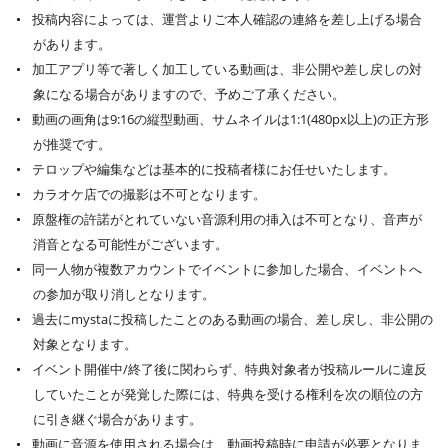
投稿内容によっては、運営よりご本人確認の連絡を差し上げる場合
があります。
加工アプリ等で著しく加工している動画は、非公開や差し戻しの対
象になる場合がありますので、予めご了承ください。
動画の画角は9:16の縦型動画、サムネイルは1:1(480px以上)の正方形
が推奨です。
テロップや編集などは基本的に投稿者様にお任せいたします。
カラオケ店での撮影は不可となります。
原盤権の許諾がとれていない音源利用の挿入は不可となり、音声が
消音となる可能性がございます。
同一人物が複数アカウントでイベントに参加した場合、イベントへ
の参加が取り消しとなります。
過去にmystaに投稿したことのある動画の場合、差し戻し、非公開の
対象となります。
イベント開催中/終了後に関わらず、特典対象者が投稿ルールに違反
していたことが発覚した際には、特典を受ける権利を次の順位の方
に引き継ぐ場合があります。
動画に音源を使用される場合は、動画投稿時に申請が必要となりま