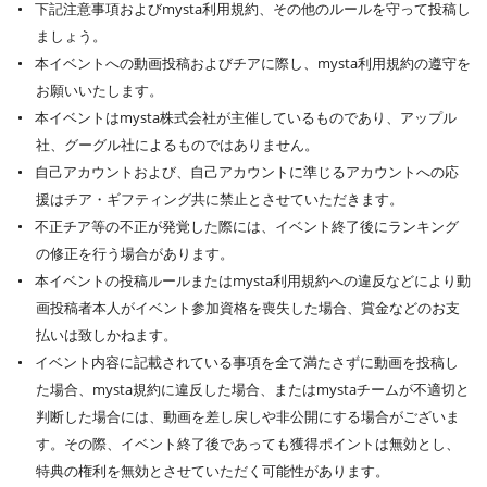
下記注意事項およびmysta利用規約、その他のルールを守って投稿し
ましょう。
本イベントへの動画投稿およびチアに際し、mysta利用規約の遵守を
お願いいたします。
本イベントはmysta株式会社が主催しているものであり、アップル
社、グーグル社によるものではありません。
自己アカウントおよび、自己アカウントに準じるアカウントへの応
援はチア・ギフティング共に禁止とさせていただきます。
不正チア等の不正が発覚した際には、イベント終了後にランキング
の修正を行う場合があります。
本イベントの投稿ルールまたはmysta利用規約への違反などにより動
画投稿者本人がイベント参加資格を喪失した場合、賞金などのお支
払いは致しかねます。
イベント内容に記載されている事項を全て満たさずに動画を投稿し
た場合、mysta規約に違反した場合、またはmystaチームが不適切と
判断した場合には、動画を差し戻しや非公開にする場合がございま
す。その際、イベント終了後であっても獲得ポイントは無効とし、
特典の権利を無効とさせていただく可能性があります。