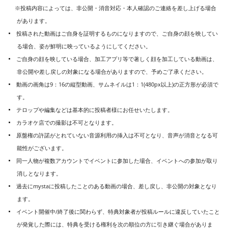
※投稿内容によっては、非公開・消音対応・本人確認のご連絡を差し上げる場合
があります。
投稿された動画はご自身を証明するものになりますので、ご自身の顔を映してい
る場合、姿が鮮明に映っているようにしてください。
ご自身の顔を映している場合、加工アプリ等で著しく顔を加工している動画は、
非公開や差し戻しの対象になる場合がありますので、予めご了承ください。
動画の画角は9：16の縦型動画、サムネイルは1：1(480px以上)の正方形が必須で
す。
テロップや編集などは基本的に投稿者様にお任せいたします。
カラオケ店での撮影は不可となります。
原盤権の許諾がとれていない音源利用の挿入は不可となり、音声が消音となる可
能性がございます。
同一人物が複数アカウントでイベントに参加した場合、イベントへの参加が取り
消しとなります。
過去にmystaに投稿したことのある動画の場合、差し戻し、非公開の対象となり
ます。
イベント開催中/終了後に関わらず、特典対象者が投稿ルールに違反していたこと
が発覚した際には、特典を受ける権利を次の順位の方に引き継ぐ場合がありま