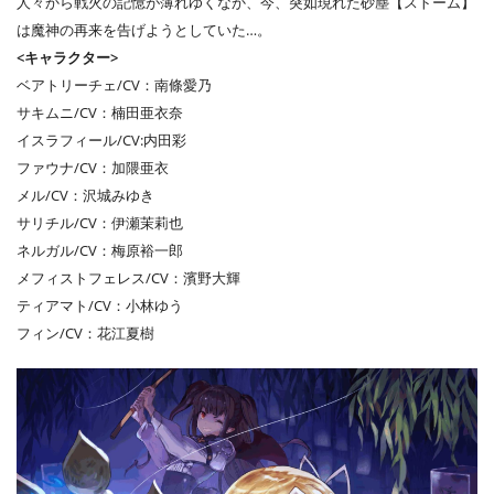
人々から戦火の記憶が薄れゆくなか、今、突如現れた砂塵【ストーム】
は魔神の再来を告げようとしていた…。
<キャラクター>
ベアトリーチェ/CV：南條愛乃
サキムニ/CV：楠田亜衣奈
イスラフィール/CV:内田彩
ファウナ/CV：加隈亜衣
メル/CV：沢城みゆき
サリチル/CV：伊瀬茉莉也
ネルガル/CV：梅原裕一郎
メフィストフェレス/CV：濱野大輝
ティアマト/CV：小林ゆう
フィン/CV：花江夏樹