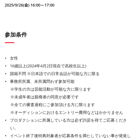
2025/9/26(金) 16:00～17:00
参加条件
女性
16歳以上(2024年4⽉2⽇現在で⾼校⽣以上)
国籍不問 ※⽇本語での⽇常会話が可能な⽅に限る
事務所所属、未所属問わず参加可能
※学⽣の⽅は芸能活動が可能な⽅に限ります
※未成年者は親権者の同意が必要です
※全ての審査過程にご参加頂ける⽅に限ります
※オーディションにおけるエントリー費⽤などはかかりません
プロダクションに所属している方は必ず許諾を得てご応募くださ
い。
イベント終了後特典対象者が応募条件を満たしていない事が発覚し