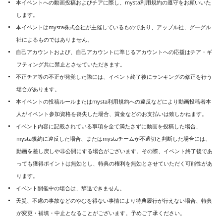
本イベントへの動画投稿およびチアに際し、mysta利用規約の遵守をお願いいた
します。
本イベントはmysta株式会社が主催しているものであり、アップル社、グーグル
社によるものではありません。
自己アカウントおよび、自己アカウントに準じるアカウントへの応援はチア・ギ
フティング共に禁止とさせていただきます。
不正チア等の不正が発覚した際には、イベント終了後にランキングの修正を行う
場合があります。
本イベントの投稿ルールまたはmysta利用規約への違反などにより動画投稿者本
人がイベント参加資格を喪失した場合、賞金などのお支払いは致しかねます。
イベント内容に記載されている事項を全て満たさずに動画を投稿した場合、
mysta規約に違反した場合、またはmystaチームが不適切と判断した場合には、
動画を差し戻しや非公開にする場合がございます。その際、イベント終了後であ
っても獲得ポイントは無効とし、特典の権利を無効とさせていただく可能性があ
ります。
イベント開催中の場合は、辞退できません。
天災、不慮の事故などのやむを得ない事情により特典履行が行えない場合、特典
が変更・補填・中止となることがございます。予めご了承ください。