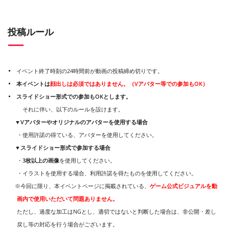
投稿ルール
イベント終了時刻の24時間前が動画の投稿締め切りです。
本イベントは
顔出しは必須ではありません。（Vアバター等での参加もOK）
スライドショー形式での参加もOKとします。
それに伴い、以下のルールを設けます。
▼Vアバターやオリジナルのアバターを使用する場合
・使用許諾の得ている、アバターを使用してください。
▼スライドショー形式で参加する場合
・
3枚以上の画像
を使用してください。
・イラストを使用する場合、利用許諾を得たものを使用してください。
※今回に限り、本イベントページに掲載されている、
ゲーム公式ビジュアルを動
画内で使用いただいて問題ありません。
ただし、過度な加工はNGとし、適切ではないと判断した場合は、非公開・差し
戻し等の対応を行う場合がございます。