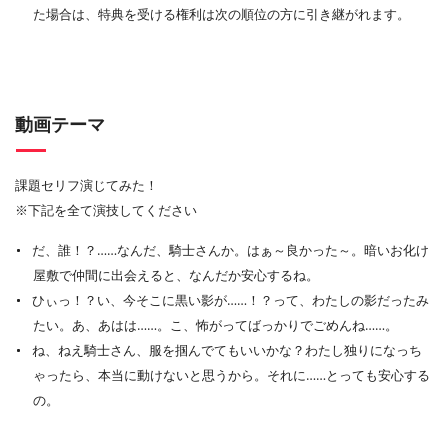
た場合は、特典を受ける権利は次の順位の方に引き継がれます。
動画テーマ
課題セリフ演じてみた！
※下記を全て演技してください
だ、誰！？……なんだ、騎士さんか。はぁ～良かった～。暗いお化け
屋敷で仲間に出会えると、なんだか安心するね。
ひぃっ！？い、今そこに黒い影が……！？って、わたしの影だったみ
たい。あ、あはは……。こ、怖がってばっかりでごめんね……。
ね、ねえ騎士さん、服を掴んでてもいいかな？わたし独りになっち
ゃったら、本当に動けないと思うから。それに……とっても安心する
の。