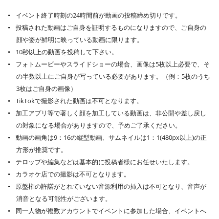
イベント終了時刻の24時間前が動画の投稿締め切りです。
投稿された動画はご自身を証明するものになりますので、ご自身の
顔や姿が鮮明に映っている動画に限ります。
10秒以上の動画を投稿して下さい。
フォトムービーやスライドショーの場合、画像は5枚以上必要で、そ
の半数以上にご自身が写っている必要があります。（例：5枚のうち
3枚はご自身の画像）
TikTokで撮影された動画は不可となります。
加工アプリ等で著しく顔を加工している動画は、非公開や差し戻し
の対象になる場合がありますので、予めご了承ください。
動画の画角は9：16の縦型動画、サムネイルは1：1(480px以上)の正
方形が推奨です。
テロップや編集などは基本的に投稿者様にお任せいたします。
カラオケ店での撮影は不可となります。
原盤権の許諾がとれていない音源利用の挿入は不可となり、音声が
消音となる可能性がございます。
同一人物が複数アカウントでイベントに参加した場合、イベントへ