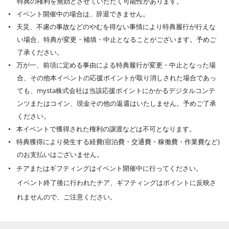
特典の権利を無効とさせていただく可能性があります。
イベント開催中の場合は、辞退できません。
天災、不慮の事故などのやむを得ない事情により特典履行が行えな
い場合、特典が変更・補填・中止となることがございます。予めご
了承ください。
万が一、前項に定める事由による特典履行が変更・中止となった場
合、その他本イベントの応援ポイントが取り消しされた場合であっ
ても、mysta株式会社は当該応援ポイントにかかるデジタルコンテ
ンツまたはコイン、現金その他の返還はいたしません。予めご了承
ください。
本イベントで獲得された権利の譲渡などは不可となります。
特典獲得により発生する経費(宿泊費・交通費・稼働費・作業費など)
のお支払いはございません。
チアまたはギフティングはイベント開催中に行ってください。
イベント終了後に行われたチア、ギフティングはポイントに反映さ
れませんので、ご注意ください。