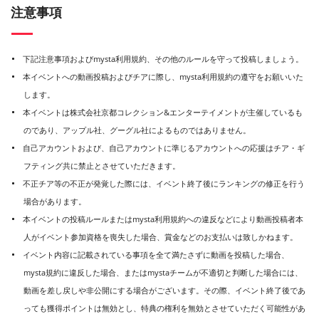
注意事項
下記注意事項およびmysta利用規約、その他のルールを守って投稿しましょう。
本イベントへの動画投稿およびチアに際し、mysta利用規約の遵守をお願いいた
します。
本イベントは株式会社京都コレクション&エンターテイメントが主催しているも
のであり、アップル社、グーグル社によるものではありません。
自己アカウントおよび、自己アカウントに準じるアカウントへの応援はチア・ギ
フティング共に禁止とさせていただきます。
不正チア等の不正が発覚した際には、イベント終了後にランキングの修正を行う
場合があります。
本イベントの投稿ルールまたはmysta利用規約への違反などにより動画投稿者本
人がイベント参加資格を喪失した場合、賞金などのお支払いは致しかねます。
イベント内容に記載されている事項を全て満たさずに動画を投稿した場合、
mysta規約に違反した場合、またはmystaチームが不適切と判断した場合には、
動画を差し戻しや非公開にする場合がございます。その際、イベント終了後であ
っても獲得ポイントは無効とし、特典の権利を無効とさせていただく可能性があ