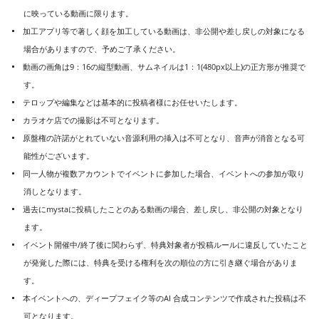
に映っている動画に限ります。
加工アプリ等で著しく顔を加工している動画は、非公開や差し戻しの対象になる
場合がありますので、予めご了承ください。
動画の画角は9：16の縦型動画、サムネイルは1：1(480px以上)の正方形が推奨で
す。
テロップや編集などは基本的に投稿者様にお任せいたします。
カラオケ店での撮影は不可となります。
原盤権の許諾がとれていない音源利用の挿入は不可となり、音声が消音となる可
能性がございます。
同一人物が複数アカウントでイベントに参加した場合、イベントへの参加が取り
消しとなります。
過去にmystaに投稿したことのある動画の場合、差し戻し、非公開の対象となり
ます。
イベント開催中/終了後に関わらず、特典対象者が投稿ルールに違反していたこと
が発覚した際には、特典を受ける権利を次の順位の方に引き継ぐ場合がありま
す。
本イベントへの、ディープフェイク等のAI 合成コンテンツで作成された投稿は不
可となります。