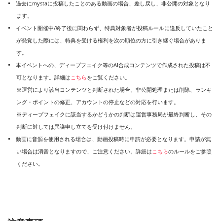
過去にmystaに投稿したことのある動画の場合、差し戻し、非公開の対象となり
ます。
イベント開催中/終了後に関わらず、特典対象者が投稿ルールに違反していたこと
が発覚した際には、特典を受ける権利を次の順位の方に引き継ぐ場合がありま
す。
本イベントへの、ディープフェイク等のAI合成コンテンツで作成された投稿は不
可となります。詳細は
こちら
をご覧ください。
※運営により該当コンテンツと判断された場合、非公開処理または削除、ランキ
ング・ポイントの修正、アカウントの停止などの対応を行います。
※ディープフェイクに該当するかどうかの判断は運営事務局が最終判断し、その
判断に対しては異議申し立てを受け付けません。
動画に音源を使用される場合は、動画投稿時に申請が必要となります。申請が無
い場合は消音となりますので、ご注意ください。詳細は
こちら
のルールをご参照
ください。