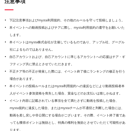
注意事項
下記注意事項およびmysta利用規約、その他のルールを守って投稿しましょう。
本イベントへの動画投稿およびチアに際し、mysta利用規約の遵守をお願いいた
します。
本イベントはmysta株式会社が主催しているものであり、アップル社、グーグル
社によるものではありません。
自己アカウントおよび、自己アカウントに準じるアカウントへの応援はチア・ギ
フティング共に禁止とさせていただきます。
不正チア等の不正が発覚した際には、イベント終了後にランキングの修正を行う
場合があります。
本イベントの投稿ルールまたはmysta利用規約への違反などにより動画投稿者本
人がイベント参加資格を喪失した場合、賞金などのお支払いは致しかねます。
イベント内容に記載されている事項を全て満たさずに動画を投稿した場合、
mysta規約に違反した場合、またはmystaチームが不適切と判断した場合には、
動画を差し戻しや非公開にする場合がございます。その際、イベント終了後であ
っても獲得ポイントは無効とし、特典の権利を無効とさせていただく可能性があ
ります。