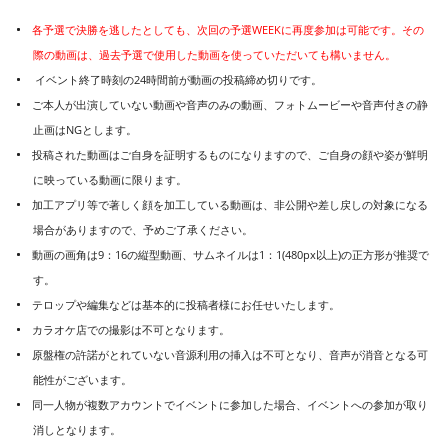
各予選で決勝を逃したとしても、次回の予選WEEKに再度参加は可能です。その
際の動画は、過去予選で使用した動画を使っていただいても構いません。
イベント終了時刻の24時間前が動画の投稿締め切りです。
ご本人が出演していない動画や音声のみの動画、フォトムービーや音声付きの静
止画はNGとします。
投稿された動画はご自身を証明するものになりますので、ご自身の顔や姿が鮮明
に映っている動画に限ります。
加工アプリ等で著しく顔を加工している動画は、非公開や差し戻しの対象になる
場合がありますので、予めご了承ください。
動画の画角は9：16の縦型動画、サムネイルは1：1(480px以上)の正方形が推奨で
す。
テロップや編集などは基本的に投稿者様にお任せいたします。
カラオケ店での撮影は不可となります。
原盤権の許諾がとれていない音源利用の挿入は不可となり、音声が消音となる可
能性がございます。
同一人物が複数アカウントでイベントに参加した場合、イベントへの参加が取り
消しとなります。