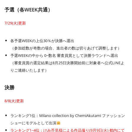
予選（各WEEK共通）
7/29(火)更新
各予選WEEKの上位30％が決勝へ選出
（参加総数が奇数の場合、進出者の数は切りあげて調整します）
予選WEEKの中から 0~数名 審査員賞として決勝ラウンドへ選出
（審査員賞の選定結果は8月25日決勝開始前に対象者へ公式LINEよ
りご連絡いたします）
決勝
8/8(火)更新
ランキング1位：Milano collection by ChemiAkutami ファッション
ショーにモデルとして出演
ランキング1~4位：けみ芥見様による作品撮り(9月9日(火) 都内にて