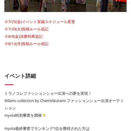
※7/25(金)イベント実施スケジュール変更
※7/29(火)投稿ルール追記
※8/8(金)決勝特典追記
※8/12(月)投稿ルール追記
イベント詳細
ミラノコレファッションショー出演への夢を実現！
Milano collection by ChemiAkutami ファッションショー出演オーディ
ション
mysta特別審査を開催
mysta最終審査でランキング1位を獲得された方は