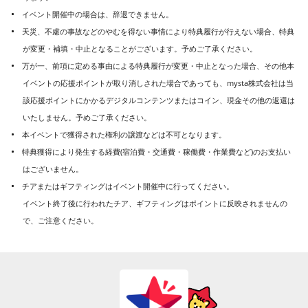
イベント開催中の場合は、辞退できません。
天災、不慮の事故などのやむを得ない事情により特典履行が行えない場合、特典
が変更・補填・中止となることがございます。予めご了承ください。
万が一、前項に定める事由による特典履行が変更・中止となった場合、その他本
イベントの応援ポイントが取り消しされた場合であっても、mysta株式会社は当
該応援ポイントにかかるデジタルコンテンツまたはコイン、現金その他の返還は
いたしません。予めご了承ください。
本イベントで獲得された権利の譲渡などは不可となります。
特典獲得により発生する経費(宿泊費・交通費・稼働費・作業費など)のお支払い
はございません。
チアまたはギフティングはイベント開催中に行ってください。
イベント終了後に行われたチア、ギフティングはポイントに反映されませんの
で、ご注意ください。