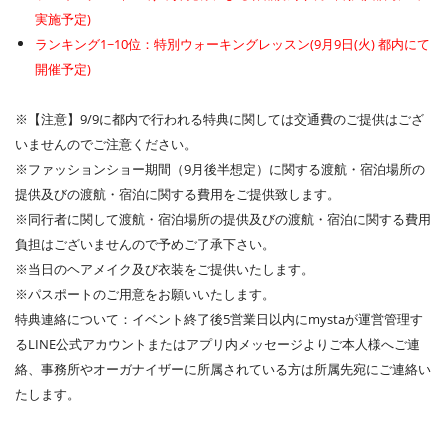
実施予定)
ランキング1~10位：特別ウォーキングレッスン(9月9日(火) 都内にて
開催予定)
※【注意】9/9に都内で行われる特典に関しては交通費のご提供はござ
いませんのでご注意ください。
※ファッションショー期間（9月後半想定）に関する渡航・宿泊場所の
提供及びの渡航・宿泊に関する費用をご提供致します。
※同行者に関して渡航・宿泊場所の提供及びの渡航・宿泊に関する費用
負担はございませんので予めご了承下さい。
※当日のヘアメイク及び衣装をご提供いたします。
※パスポートのご用意をお願いいたします。
特典連絡について：イベント終了後5営業日以内にmystaが運営管理す
るLINE公式アカウントまたはアプリ内メッセージよりご本人様へご連
絡、事務所やオーガナイザーに所属されている方は所属先宛にご連絡い
たします。