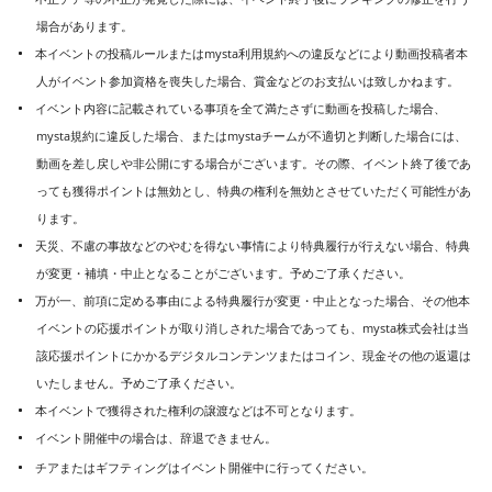
場合があります。
本イベントの投稿ルールまたはmysta利用規約への違反などにより動画投稿者本
人がイベント参加資格を喪失した場合、賞金などのお支払いは致しかねます。
イベント内容に記載されている事項を全て満たさずに動画を投稿した場合、
mysta規約に違反した場合、またはmystaチームが不適切と判断した場合には、
動画を差し戻しや非公開にする場合がございます。その際、イベント終了後であ
っても獲得ポイントは無効とし、特典の権利を無効とさせていただく可能性があ
ります。
天災、不慮の事故などのやむを得ない事情により特典履行が行えない場合、特典
が変更・補填・中止となることがございます。予めご了承ください。
万が一、前項に定める事由による特典履行が変更・中止となった場合、その他本
イベントの応援ポイントが取り消しされた場合であっても、mysta株式会社は当
該応援ポイントにかかるデジタルコンテンツまたはコイン、現金その他の返還は
いたしません。予めご了承ください。
本イベントで獲得された権利の譲渡などは不可となります。
イベント開催中の場合は、辞退できません。
チアまたはギフティングはイベント開催中に行ってください。