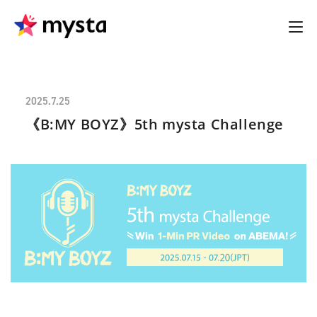
2025.7.25
《B:MY BOYZ》5th mysta Challenge