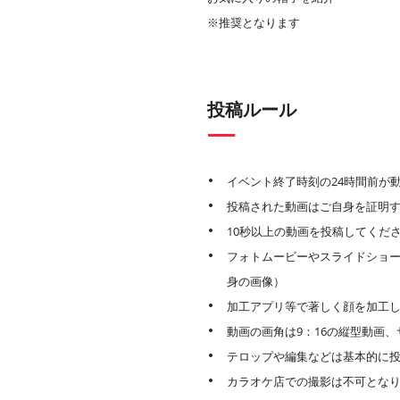
※推奨となります
投稿ルール
イベント終了時刻の24時間前が
投稿された動画はご自身を証明
10秒以上の動画を投稿してくだ
フォトムービーやスライドショー
身の画像）
加工アプリ等で著しく顔を加工
動画の画角は9：16の縦型動画、サ
テロップや編集などは基本的に
カラオケ店での撮影は不可とな