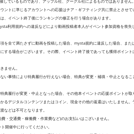
が主催しているものであり、アップル社、グーグル社によるものではありません
カウントに準じるアカウントへの応援はチア・ギフティング共に禁止とさせて
には、イベント終了後にランキングの修正を行う場合があります。
ysta利用規約への違反などにより動画投稿者本人がイベント参加資格を喪失
項を全て満たさずに動画を投稿した場合、mysta規約に違反した場合、または
開にする場合がございます。その際、イベント終了後であっても獲得ポイント
できません。
得ない事情により特典履行が行えない場合、特典が変更・補填・中止となるこ
特典履行が変更・中止となった場合、その他本イベントの応援ポイントが取り消
かかるデジタルコンテンツまたはコイン、現金その他の返還はいたしません。
譲渡などは不可となります。
泊費・交通費・稼働費・作業費など)のお支払いはございません。
ント開催中に行ってください。