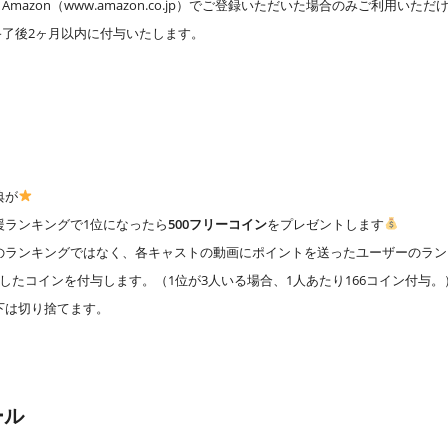
mazon（www.amazon.co.jp）でご登録いただいた場合のみご利用いただ
終了後2ヶ月以内に付与いたします。
典が
援ランキングで1位になったら
500フリーコイン
をプレゼントします
のランキングではなく、各キャストの動画にポイントを送ったユーザーのラン
したコインを付与します。（1位が3人いる場合、1人あたり166コイン付与。
下は切り捨てます。
ール