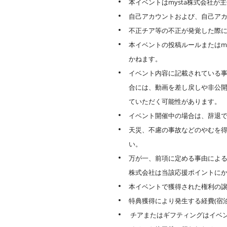
本イベントはmysta株式会社
自己アカウントおよび、自己ア
不正チア等の不正が発覚した際
本イベントの投稿ルールまたはm
かねます。
イベント内容に記載されている事
合には、動画を差し戻しや非公
ていただく可能性があります。
イベント開催中の場合は、辞退
天災、不慮の事故などのやむを
い。
万が一、前項に定める事由による
株式会社は当該応援ポイントに
本イベントで獲得された権利の
特典獲得により発生する経費(宿
チアまたはギフティングはイベ