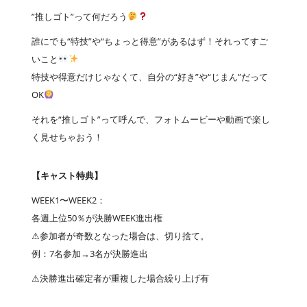
”推しゴト”って何だろう
誰にでも“特技”や“ちょっと得意”があるはず！それってすご
いこと
特技や得意だけじゃなくて、自分の“好き”や“じまん”だって
OK
それを“推しゴト”って呼んで、フォトムービーや動画で楽し
く見せちゃおう！
【キャスト特典】
WEEK1〜WEEK2：
各週上位50％が決勝WEEK進出権
⚠︎参加者が奇数となった場合は、切り捨て。
例：7名参加→3名が決勝進出
⚠︎決勝進出確定者が重複した場合繰り上げ有