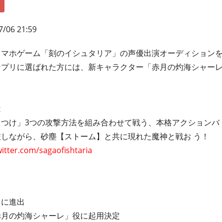
7/06 21:59
スマホゲーム「刻のイシュタリア」の声優出演オーディション
ンプリに選ばれた方には、新キャラクター「赤月の灼海シャー
は
つけ」3つの攻撃方法を組み合わせて戦う、本格アクションバト
しながら、砂塵【ストーム】と共に現れた魔神と戦お う！
witter.com/sagaofishtaria
）に進出
赤月の灼海シャーレ」役に起用決定