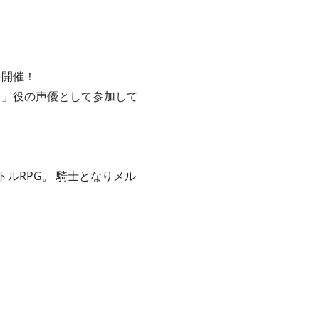
を開催！
レ」役の声優として参加して
ルRPG。 騎士となりメル