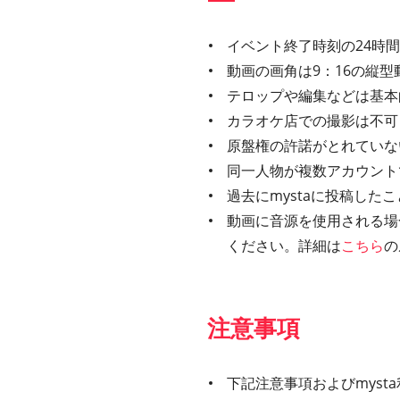
イベント終了時刻の24時
動画の画角は9：16の縦型
テロップや編集などは基本
カラオケ店での撮影は不可
原盤権の許諾がとれていな
同一人物が複数アカウント
過去にmystaに投稿し
動画に音源を使用される場
ください。詳細は
こちら
の
注意事項
下記注意事項およびmys