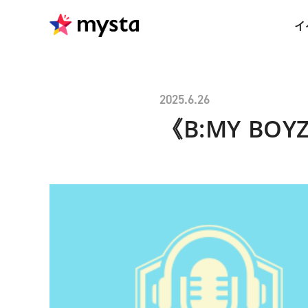
イ
2025.6.26
《B:MY BOYZ