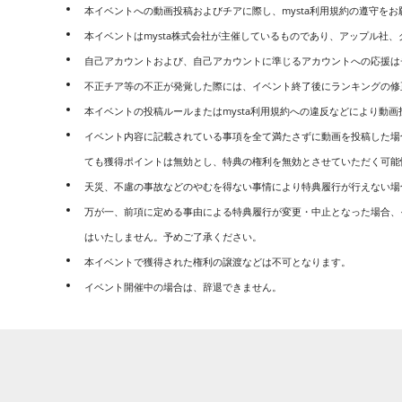
本イベントへの動画投稿およびチアに際し、mysta利用規約の遵守を
本イベントはmysta株式会社が主催しているものであり、アップル社
自己アカウントおよび、自己アカウントに準じるアカウントへの応援は
不正チア等の不正が発覚した際には、イベント終了後にランキングの修
本イベントの投稿ルールまたはmysta利用規約への違反などにより動
イベント内容に記載されている事項を全て満たさずに動画を投稿した場合
ても獲得ポイントは無効とし、特典の権利を無効とさせていただく可能
天災、不慮の事故などのやむを得ない事情により特典履行が行えない場
万が一、前項に定める事由による特典履行が変更・中止となった場合、
はいたしません。予めご了承ください。
本イベントで獲得された権利の譲渡などは不可となります。
イベント開催中の場合は、辞退できません。