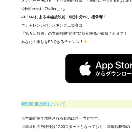
メンバーを決める「全世界同時投票」と同時に開催するmysta独自の「m
今回のmysta Challengeも….
ABEMAによる本編放映前
「特別1分PR」権争奪！
本チャレンジのランキング上位者は
「第五回放送」の本編放映”前後”に特別映像が放映されます！
あなたの推しをPRできるチャンス！
特別映像放映について​
※本編前後で放映される動画は同一内容です。
※本番組の放映枠は17:00スタートとなっており、本編放映前の「特