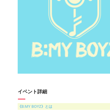
イベント詳細
《B:MY BOYZ》とは