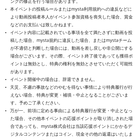
ングの修正を行う場合があります。
本イベントの投稿ルールまたはmysta利用規約への違反などに
より動画投稿者本人がイベント参加資格を喪失した場合、賞金
などのお支払いは致しかねます。
イベント内容に記載されている事項を全て満たさずに動画を投
稿した場合、mysta規約に違反した場合、またはmystaチーム
が不適切と判断した場合には、動画を差し戻しや非公開にする
場合がございます。その際、イベント終了後であっても獲得ポ
イントは無効とし、特典の権利を無効とさせていただく可能性
があります。
イベント開催中の場合は、辞退できません。
天災、不慮の事故などのやむを得ない事情により特典履行が行
えない場合、特典が変更・補填・中止となることがございま
す。予めご了承ください。
万が一、前項に定める事由による特典履行が変更・中止となっ
た場合、その他本イベントの応援ポイントが取り消しされた場
合であっても、mysta株式会社は当該応援ポイントにかかるデ
ジタルコンテンツまたはコイン、現金その他の返還はいたしま