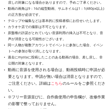
戻しの対象になる場合がありますので、予めご了承ください。
動画の画角は9：16の縦型動画、サムネイルは1：1(480px以上)
の正方形が必須です。
テロップや編集などは基本的に投稿者様にお任せいたします。
カラオケ店での撮影は不可となります。
原盤権の許諾がとれていない音源利用の挿入は不可となり、音
声が消音となる可能性がございます。
同一人物が複数アカウントでイベントに参加した場合、イベン
トへの参加が取り消しとなります。
過去にmystaに投稿したことのある動画の場合、差し戻し、非
公開の対象となります。
動画に音源を使用される場合は、動画投稿時に申請が必
要となります。申請が無い場合は消音となりますので、
ご注意ください。詳細は
こちら
のルールをご参照くださ
い。
※フリー音源並びに、自作曲使用の申告欄が、改修作業
の影響で整っておりません。