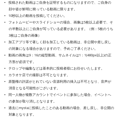
投稿された動画はご自身を証明するものになりますので、ご自身の
顔や姿が鮮明に映っている動画に限ります。
10秒以上の動画を投稿してください。
フォトムービーやスライドショーの場合、画像は5枚以上必要で、そ
の半数以上にご自身が写っている必要があります。（例：5枚のうち
3枚はご自身の画像）
加工アプリ等で著しく顔を加工している動画は、非公開や差し戻し
の対象になる場合がありますので、予めご了承ください。
動画の画角は9：16の縦型動画、サムネイルは1：1(480px以上)の正
方形が必須です。
テロップや編集などは基本的に投稿者様にお任せいたします。
カラオケ店での撮影は不可となります。
原盤権の許諾がとれていない音源利用の挿入は不可となり、音声が
消音となる可能性がございます。
同一人物が複数アカウントでイベントに参加した場合、イベントへ
の参加が取り消しとなります。
過去にmystaに投稿したことのある動画の場合、差し戻し、非公開の
対象となります。