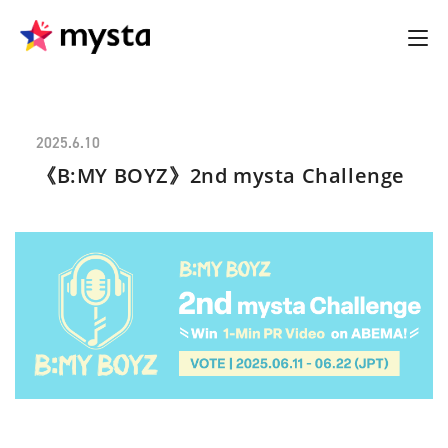
2025.6.10
《B:MY BOYZ》2nd mysta Challenge