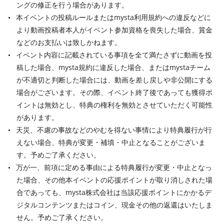
ングの修正を行う場合があります。
本イベントの投稿ルールまたはmysta利用規約への違反などに
より動画投稿者本人がイベント参加資格を喪失した場合、賞金
などのお支払いは致しかねます。
イベント内容に記載されている事項を全て満たさずに動画を投
稿した場合、mysta規約に違反した場合、またはmystaチーム
が不適切と判断した場合には、動画を差し戻しや非公開にする
場合がございます。その際、イベント終了後であっても獲得ポ
イントは無効とし、特典の権利を無効とさせていただく可能性
があります。
天災、不慮の事故などのやむを得ない事情により特典履行が行
えない場合、特典が変更・補填・中止となることがございま
す。予めご了承ください。
万が一、前項に定める事由による特典履行が変更・中止となっ
た場合、その他本イベントの応援ポイントが取り消しされた場
合であっても、mysta株式会社は当該応援ポイントにかかるデ
ジタルコンテンツまたはコイン、現金その他の返還はいたしま
せん。予めご了承ください。