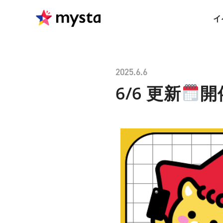
イ
2025.6.6
6/6 更新
開