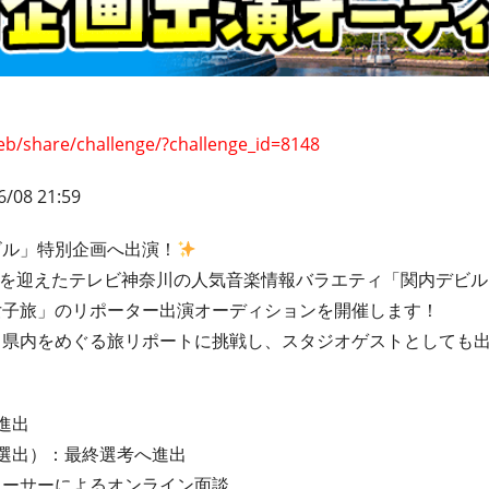
eb/share/challenge/?challenge_id=8148
6/08 21:59
デビル」特別企画へ出演！
年目を迎えたテレビ神奈川の人気音楽情報バラエティ「関内デビ
女子旅」のリポーター出演オーディションを開催します！
川県内をめぐる旅リポートに挑戦し、スタジオゲストとしても
進出
選出）：最終選考へ進出
ューサーによるオンライン面談