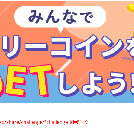
eb/share/challenge/?challenge_id=8149