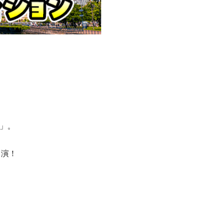
ル」。
出演！