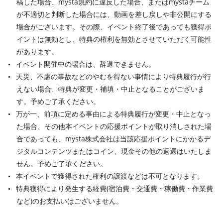
稿した場合、mysta規約に違反した場合、またはmystaチーム
が不適切と判断した場合には、動画を差し戻しや非公開にする
場合がございます。その際、イベント終了後であっても獲得ポ
イントは無効とし、特典の権利を無効とさせていただく可能性
があります。
イベント開催中の場合は、辞退できません。
天災、不慮の事故などのやむを得ない事情により特典履行が行
えない場合、特典が変更・補填・中止となることがございま
す。予めご了承ください。
万が一、前項に定める事由による特典履行が変更・中止となっ
た場合、その他本イベントの応援ポイントが取り消しされた場
合であっても、mysta株式会社は当該応援ポイントにかかるデ
ジタルコンテンツまたはコイン、現金その他の返還はいたしま
せん。予めご了承ください。
本イベントで獲得された権利の譲渡などは不可となります。
特典獲得により発生する経費(宿泊費・交通費・稼働費・作業費
など)のお支払いはございません。