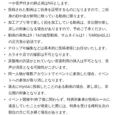
ーや音声付きの静止画はNGとします。
投稿された動画はご自身を証明するものになりますので、ご自
身の顔や姿が鮮明に映っている動画に限ります。
加工アプリ等で著しく顔を加工している動画は、非公開や差し
戻しの対象になる場合がありますので、予めご了承ください。
動画の画角は9：16の縦型動画、サムネイルは1：1(480px以上)
の正方形が必須です。
テロップや編集などは基本的に投稿者様にお任せいたします。
カラオケ店での撮影は不可となります。
原盤権の許諾がとれていない音源利用の挿入は不可となり、音
声が消音となる可能性がございます。
同一人物が複数アカウントでイベントに参加した場合、イベン
トへの参加が取り消しとなります。
過去にmystaに投稿したことのある動画の場合、差し戻し、非
公開の対象となります。
イベント開催中/終了後に関わらず、特典対象者が投稿ルールに
違反していたことが発覚した際には、特典を受ける権利を次の
順位の方に引き継ぐ場合があります。