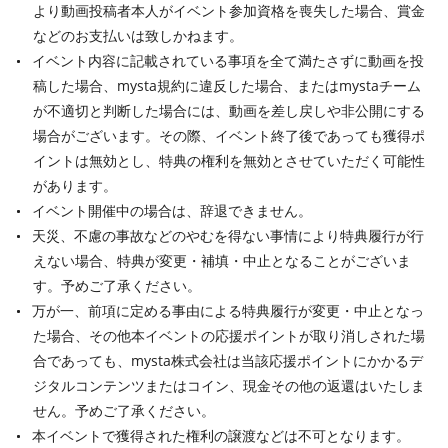
より動画投稿者本人がイベント参加資格を喪失した場合、賞金
などのお支払いは致しかねます。
イベント内容に記載されている事項を全て満たさずに動画を投
稿した場合、mysta規約に違反した場合、またはmystaチーム
が不適切と判断した場合には、動画を差し戻しや非公開にする
場合がございます。その際、イベント終了後であっても獲得ポ
イントは無効とし、特典の権利を無効とさせていただく可能性
があります。
イベント開催中の場合は、辞退できません。
天災、不慮の事故などのやむを得ない事情により特典履行が行
えない場合、特典が変更・補填・中止となることがございま
す。予めご了承ください。
万が一、前項に定める事由による特典履行が変更・中止となっ
た場合、その他本イベントの応援ポイントが取り消しされた場
合であっても、mysta株式会社は当該応援ポイントにかかるデ
ジタルコンテンツまたはコイン、現金その他の返還はいたしま
せん。予めご了承ください。
本イベントで獲得された権利の譲渡などは不可となります。