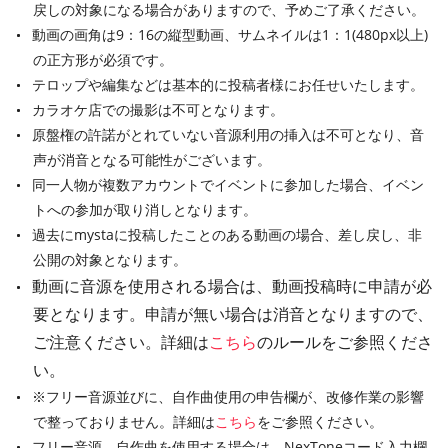
戻しの対象になる場合がありますので、予めご了承ください。
動画の画角は9：16の縦型動画、サムネイルは1：1(480px以上)
の正方形が必須です。
テロップや編集などは基本的に投稿者様にお任せいたします。
カラオケ店での撮影は不可となります。
原盤権の許諾がとれていない音源利用の挿入は不可となり、音
声が消音となる可能性がございます。
同一人物が複数アカウントでイベントに参加した場合、イベン
トへの参加が取り消しとなります。
過去にmystaに投稿したことのある動画の場合、差し戻し、非
公開の対象となります。
動画に音源を使用される場合は、動画投稿時に申請が必
要となります。申請が無い場合は消音となりますので、
ご注意ください。詳細は
こちら
のルールをご参照くださ
い。
※フリー音源並びに、自作曲使用の申告欄が、改修作業の影響
で整っておりません。詳細は
こちら
をご参照ください。
フリー音源、自作曲を使用する場合は、NexToneコード入力欄