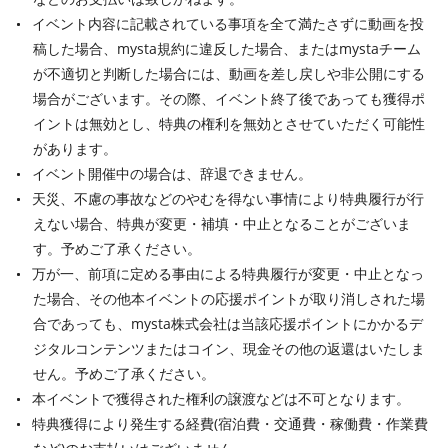
イベント内容に記載されている事項を全て満たさずに動画を投
稿した場合、mysta規約に違反した場合、またはmystaチーム
が不適切と判断した場合には、動画を差し戻しや非公開にする
場合がございます。その際、イベント終了後であっても獲得ポ
イントは無効とし、特典の権利を無効とさせていただく可能性
があります。
イベント開催中の場合は、辞退できません。
天災、不慮の事故などのやむを得ない事情により特典履行が行
えない場合、特典が変更・補填・中止となることがございま
す。予めご了承ください。
万が一、前項に定める事由による特典履行が変更・中止となっ
た場合、その他本イベントの応援ポイントが取り消しされた場
合であっても、mysta株式会社は当該応援ポイントにかかるデ
ジタルコンテンツまたはコイン、現金その他の返還はいたしま
せん。予めご了承ください。
本イベントで獲得された権利の譲渡などは不可となります。
特典獲得により発生する経費(宿泊費・交通費・稼働費・作業費