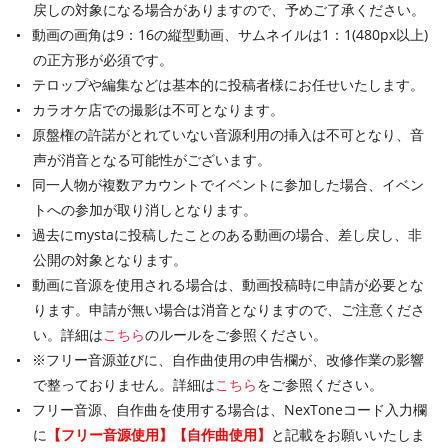
戻しの対象になる場合がありますので、予めご了承ください。
動画の画角は9：16の縦型動画、サムネイルは1：1(480px以上)
の正方形が必須です。
テロップや編集などは基本的に投稿者様にお任せいたします。
カラオケ店での撮影は不可となります。
原盤権の許諾がとれていない音源利用の挿入は不可となり、音
声が消音となる可能性がございます。
同一人物が複数アカウントでイベントに参加した場合、イベン
トへの参加が取り消しとなります。
過去にmystaに投稿したことのある動画の場合、差し戻し、非
公開の対象となります。
動画に音源を使用される場合は、動画投稿時に申請が必要とな
ります。申請が無い場合は消音となりますので、ご注意くださ
い。詳細は
こちら
のルールをご参照ください。
※フリー音源並びに、自作曲使用の申告欄が、改修作業の影響
で整っておりません。詳細は
こちら
をご参照ください。
フリー音源、自作曲を使用する場合は、NexToneコード入力欄
に
【フリー音源使用】【自作曲使用】
と記載をお願いいたしま